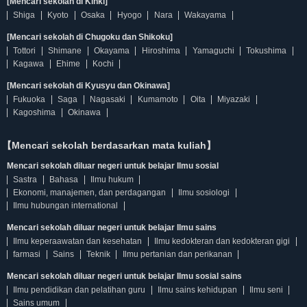
[Mencari sekolah di Kinki]
Shiga
Kyoto
Osaka
Hyogo
Nara
Wakayama
[Mencari sekolah di Chugoku dan Shikoku]
Tottori
Shimane
Okayama
Hiroshima
Yamaguchi
Tokushima
Kagawa
Ehime
Kochi
[Mencari sekolah di Kyusyu dan Okinawa]
Fukuoka
Saga
Nagasaki
Kumamoto
Oita
Miyazaki
Kagoshima
Okinawa
【Mencari sekolah berdasarkan mata kuliah】
Mencari sekolah diluar negeri untuk belajar Ilmu sosial
Sastra
Bahasa
Ilmu hukum
Ekonomi, manajemen, dan perdagangan
Ilmu sosiologi
Ilmu hubungan international
Mencari sekolah diluar negeri untuk belajar Ilmu sains
Ilmu keperaawatan dan kesehatan
Ilmu kedokteran dan kedokteran gigi
farmasi
Sains
Teknik
Ilmu pertanian dan perikanan
Mencari sekolah diluar negeri untuk belajar Ilmu sosial sains
Ilmu pendidikan dan pelatihan guru
Ilmu sains kehidupan
Ilmu seni
Sains umum