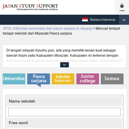
Bahasa Indonesia
JPSS, Informasi universitas dan pasca sarjana di Jepang
>
Mencari tempat
belajar sekolah dari Miyazaki Pasca sarjana
Di tengah wilayah Kyushu pun, ada yang memiliki kesan kuat sebagai
daerah tropis yaitu Kabupaten Miyazaki. Kabupaten ini terkenal dengan
budi daya buah-buahan yang menjadi simbol negeri tropis. Keistimewaan
Kabupaten Miyazaki yaitu iklim hangat hingga bisa membudidayakan
buah-buahan seperti ini. Kabupaten ini disarankan bagi pelajar asing
yang ingin mendedikasikan diri menuntut ilmu di dalam iklim yang hangat.
Jumlah universitas yang ada di dalam Kabupaten ini sama sekali tidak
termasuk banyak namun kabupaten ini menggebu-gebu untuk pendidikan
bagi pelajar asing yang datang seperti dari Indonesia dan Malaysia, dan
sudah tentu pula dari negara-negara Eropa dan Amerika, .
Nama sekolah
Free word