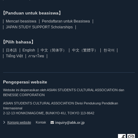
【Panduan untuk beasiswa】
Mencari beasiswa
Pendaftaran untuk Beasiswa
JAPAN STUDY SUPPORT Scholarships
【Pilih bahasa】
日本語
English
中文（简体字）
中文（繁體字）
한국어
Tiếng Việt
ภาษาไทย
Pengoperasi website
Website ini dioperasikan oleh ASIAN STUDENTS CULTURAL ASSOCIATION dan
BENESSE CORPORATION
ASIAN STUDENTS CULTURAL ASSOCIATION Divisi Pendukung Pendidikan
Internasional
2-12-13 HONKOMAGOME, BUNKYO-KU, TOKYO 113-8642
Konsep website
Kontak