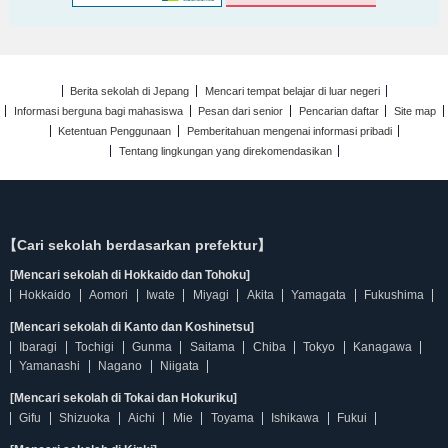
Berita sekolah di Jepang
Mencari tempat belajar di luar negeri
Informasi berguna bagi mahasiswa
Pesan dari senior
Pencarian daftar
Site map
Ketentuan Penggunaan
Pemberitahuan mengenai informasi pribadi
Tentang lingkungan yang direkomendasikan
【Cari sekolah berdasarkan prefektur】
[Mencari sekolah di Hokkaido dan Tohoku]
Hokkaido
Aomori
Iwate
Miyagi
Akita
Yamagata
Fukushima
[Mencari sekolah di Kanto dan Koshinetsu]
Ibaragi
Tochigi
Gunma
Saitama
Chiba
Tokyo
Kanagawa
Yamanashi
Nagano
Niigata
[Mencari sekolah di Tokai dan Hokuriku]
Gifu
Shizuoka
Aichi
Mie
Toyama
Ishikawa
Fukui