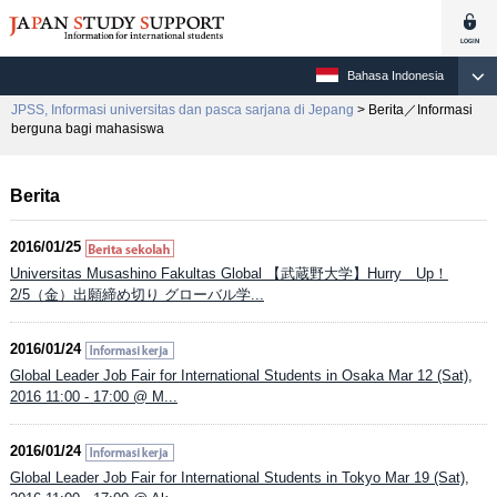
Bahasa Indonesia
JPSS, Informasi universitas dan pasca sarjana di Jepang
> Berita／Informasi
berguna bagi mahasiswa
Berita
2016/01/25
Universitas Musashino Fakultas Global 【武蔵野大学】Hurry Up！
2/5（金）出願締め切り グローバル学...
2016/01/24
Global Leader Job Fair for International Students in Osaka Mar 12 (Sat),
2016 11:00 - 17:00 @ M...
2016/01/24
Global Leader Job Fair for International Students in Tokyo Mar 19 (Sat),