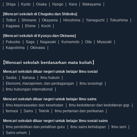
Shiga
Kyoto
Osaka
Hyogo
Nara
Wakayama
[Mencari sekolah di Chugoku dan Shikoku]
Tottori
Shimane
Okayama
Hiroshima
Yamaguchi
Tokushima
Kagawa
Ehime
Kochi
[Mencari sekolah di Kyusyu dan Okinawa]
Fukuoka
Saga
Nagasaki
Kumamoto
Oita
Miyazaki
Kagoshima
Okinawa
【Mencari sekolah berdasarkan mata kuliah】
Mencari sekolah diluar negeri untuk belajar Ilmu sosial
Sastra
Bahasa
Ilmu hukum
Ekonomi, manajemen, dan perdagangan
Ilmu sosiologi
Ilmu hubungan international
Mencari sekolah diluar negeri untuk belajar Ilmu sains
Ilmu keperaawatan dan kesehatan
Ilmu kedokteran dan kedokteran gigi
farmasi
Sains
Teknik
Ilmu pertanian dan perikanan
Mencari sekolah diluar negeri untuk belajar Ilmu sosial sains
Ilmu pendidikan dan pelatihan guru
Ilmu sains kehidupan
Ilmu seni
Sains umum