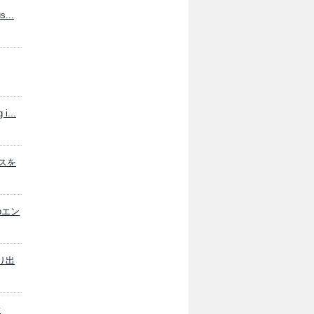
s...
i...
パスを
bエン
より出
y