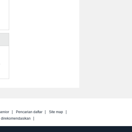
.
senior
Pencarian daftar
Site map
g direkomendasikan