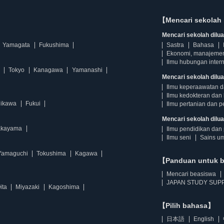
【Mencari sekolah 
Mencari sekolah diluar
Yamagata
Fukushima
Sastra
Bahasa
Ekonomi, manajeme
Ilmu hubungan intern
Tokyo
Kanagawa
Yamanashi
Mencari sekolah dilua
Ilmu keperaawatan 
Ilmu kedokteran dan 
hikawa
Fukui
Ilmu pertanian dan p
Mencari sekolah diluar
kayama
Ilmu pendidikan dan 
Ilmu seni
Sains u
Yamaguchi
Tokushima
Kagawa
【Panduan untuk 
Mencari beasiswa
JAPAN STUDY SUPP
ita
Miyazaki
Kagoshima
【Pilih bahasa】
日本語
English