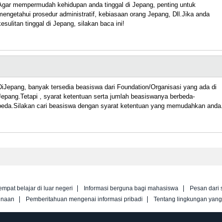
Agar mempermudah kehidupan anda tinggal di Jepang, penting untuk
mengetahui prosedur administratif, kebiasaan orang Jepang, Dll.Jika anda
kesulitan tinggal di Jepang, silakan baca ini!
DiJepang, banyak tersedia beasiswa dari Foundation/Organisasi yang ada di
Jepang.Tetapi , syarat ketentuan serta jumlah beasiswanya berbeda-
beda.Silakan cari beasiswa dengan syarat ketentuan yang memudahkan anda
empat belajar di luar negeri
Informasi berguna bagi mahasiswa
Pesan dari 
unaan
Pemberitahuan mengenai informasi pribadi
Tentang lingkungan yan