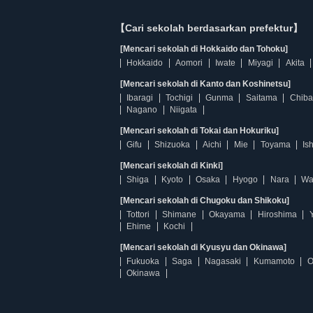
【Cari sekolah berdasarkan prefektur】
[Mencari sekolah di Hokkaido dan Tohoku]
Hokkaido
Aomori
Iwate
Miyagi
Akita
[Mencari sekolah di Kanto dan Koshinetsu]
Ibaragi
Tochigi
Gunma
Saitama
Chiba
Nagano
Niigata
[Mencari sekolah di Tokai dan Hokuriku]
Gifu
Shizuoka
Aichi
Mie
Toyama
Is
[Mencari sekolah di Kinki]
Shiga
Kyoto
Osaka
Hyogo
Nara
Wa
[Mencari sekolah di Chugoku dan Shikoku]
Tottori
Shimane
Okayama
Hiroshima
Ehime
Kochi
[Mencari sekolah di Kyusyu dan Okinawa]
Fukuoka
Saga
Nagasaki
Kumamoto
O
Okinawa