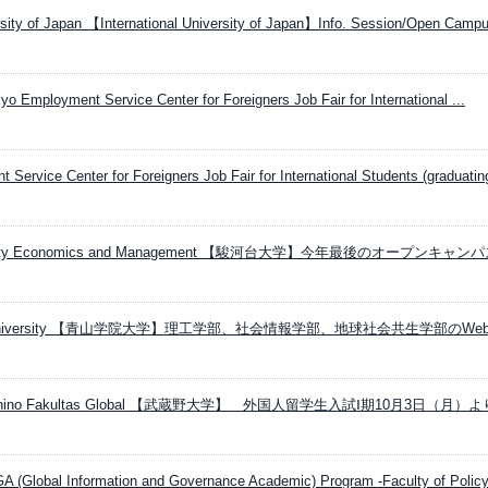
ersity of Japan 【International University of Japan】Info. Session/Open Campu
kyo Employment Service Center for Foreigners Job Fair for International ...
ervice Center for Foreigners Job Fair for International Students (graduating 
versity Economics and Management 【駿河台大学】今年最後のオープンキャン
in University 【青山学院大学】理工学部、社会情報学部、地球社会共生学部のWe
Musashino Fakultas Global 【武蔵野大学】 外国人留学生入試Ⅰ期10月3日（月）
GA (Global Information and Governance Academic) Program -Faculty of Polic