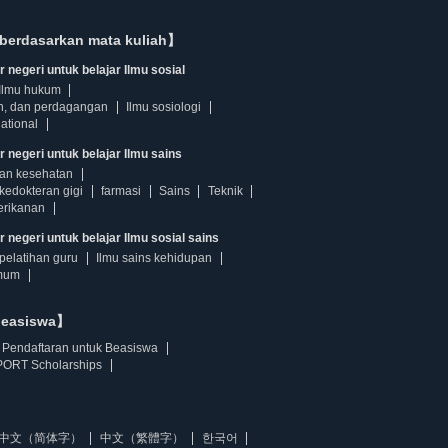
berdasarkan mata kuliah】
 negeri untuk belajar Ilmu sosial
Ilmu hukum
n, dan perdagangan
Ilmu sosiologi
ational
r negeri untuk belajar Ilmu sains
dan kesehatan
kedokteran gigi
farmasi
Sains
Teknik
erikanan
 negeri untuk belajar Ilmu sosial sains
pelatihan guru
Ilmu sains kehidupan
mum
beasiswa】
Pendaftaran untuk Beasiswa
ORT Scholarships
中文（简体字）
中文（繁體字）
한국어