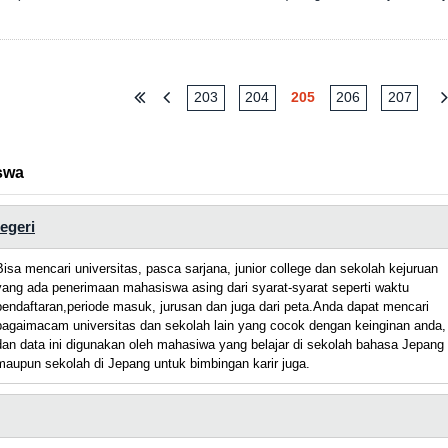
203
204
205
206
207
swa
negeri
Bisa mencari universitas, pasca sarjana, junior college dan sekolah kejuruan
yang ada penerimaan mahasiswa asing dari syarat-syarat seperti waktu
pendaftaran,periode masuk, jurusan dan juga dari peta.Anda dapat mencari
bagaimacam universitas dan sekolah lain yang cocok dengan keinginan anda,
dan data ini digunakan oleh mahasiwa yang belajar di sekolah bahasa Jepang
maupun sekolah di Jepang untuk bimbingan karir juga.