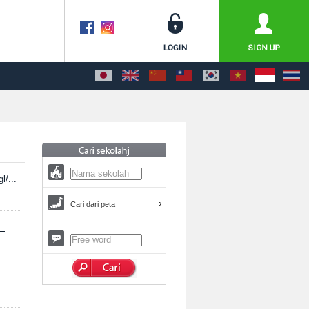
l/...
Cari dari peta
..