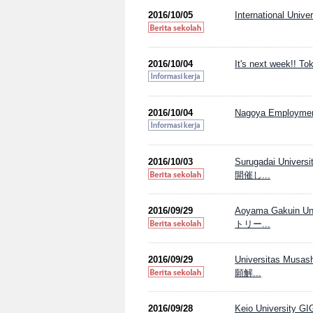
2016/10/05
International Univ
2016/10/04
It's next week!! To
2016/10/04
Nagoya Employment S
2016/10/03
Surugadai Uni
開催し...
2016/09/29
Aoyama Gaku
トリー...
2016/09/29
Universitas 
願解...
2016/09/28
Keio University GI