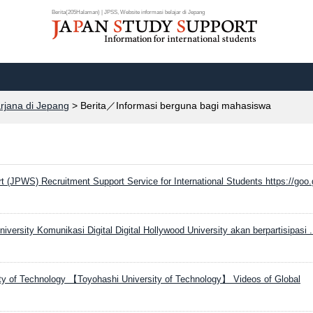
Berita(205Halaman) | JPSS, Website informasi belajar di Jepang
arjana di Jepang
> Berita／Informasi berguna bagi mahasiswa
 (JPWS) Recruitment Support Service for International Students https://goo.g
niversity Komunikasi Digital Digital Hollywood University akan berpartisipasi .
ty of Technology 【Toyohashi University of Technology】 Videos of Global