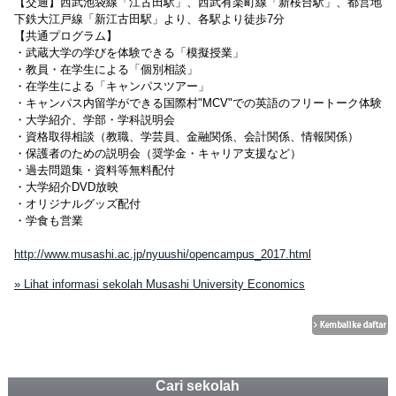
【交通】西武池袋線「江古田駅」、西武有楽町線「新桜台駅」、都営地
下鉄大江戸線「新江古田駅」より、各駅より徒歩7分
【共通プログラム】
・武蔵大学の学びを体験できる「模擬授業」
・教員・在学生による「個別相談」
・在学生による「キャンパスツアー」
・キャンパス内留学ができる国際村"MCV"での英語のフリートーク体験
・大学紹介、学部・学科説明会
・資格取得相談（教職、学芸員、金融関係、会計関係、情報関係）
・保護者のための説明会（奨学金・キャリア支援など）
・過去問題集・資料等無料配付
・大学紹介DVD放映
・オリジナルグッズ配付
・学食も営業
http://www.musashi.ac.jp/nyuushi/opencampus_2017.html
» Lihat informasi sekolah Musashi University Economics
Cari sekolah