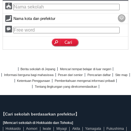
Nama kota dan prefektur
Berita sekolah di Jepang
Mencari tempat belajar di luar negeri
Informasi berguna bagi mahasiswa
Pesan dari senior
Pencarian daftar
Site map
Ketentuan Penggunaan
Pemberitahuan mengenai informasi pribadi
Tentang lingkungan yang direkomendasikan
【Cari sekolah berdasarkan prefektur】
[Mencari sekolah di Hokkaido dan Tohoku]
Hokkaido
Aomori
Iwate
Miyagi
Akita
Yamagata
Fukushima