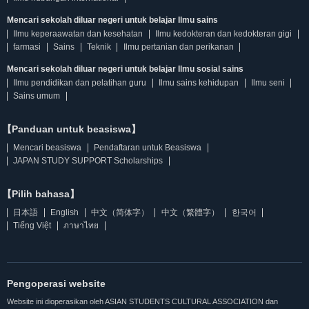
Mencari sekolah diluar negeri untuk belajar Ilmu sains
Ilmu keperaawatan dan kesehatan
Ilmu kedokteran dan kedokteran gigi
farmasi
Sains
Teknik
Ilmu pertanian dan perikanan
Mencari sekolah diluar negeri untuk belajar Ilmu sosial sains
Ilmu pendidikan dan pelatihan guru
Ilmu sains kehidupan
Ilmu seni
Sains umum
【Panduan untuk beasiswa】
Mencari beasiswa
Pendaftaran untuk Beasiswa
JAPAN STUDY SUPPORT Scholarships
【Pilih bahasa】
日本語
English
中文（简体字）
中文（繁體字）
한국어
Tiếng Việt
ภาษาไทย
Pengoperasi website
Website ini dioperasikan oleh ASIAN STUDENTS CULTURAL ASSOCIATION dan