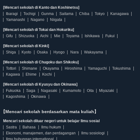
[Mencari sekolah di Kanto dan Koshinetsu]
Ibaragi
Tochigi
Gunma
Saitama
Chiba
Tokyo
Kanagawa
Yamanashi
Nagano
Niigata
[Mencari sekolah di Tokai dan Hokuriku]
Gifu
Shizuoka
Aichi
Mie
Toyama
Ishikawa
Fukui
[Mencari sekolah di Kinki]
Shiga
Kyoto
Osaka
Hyogo
Nara
Wakayama
[Mencari sekolah di Chugoku dan Shikoku]
Tottori
Shimane
Okayama
Hiroshima
Yamaguchi
Tokushima
Kagawa
Ehime
Kochi
[Mencari sekolah di Kyusyu dan Okinawa]
Fukuoka
Saga
Nagasaki
Kumamoto
Oita
Miyazaki
Kagoshima
Okinawa
【Mencari sekolah berdasarkan mata kuliah】
Mencari sekolah diluar negeri untuk belajar Ilmu sosial
Sastra
Bahasa
Ilmu hukum
Ekonomi, manajemen, dan perdagangan
Ilmu sosiologi
Ilmu hubungan international