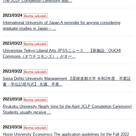
The JCLP Completion Ceremony was...
2021/03/24
International University of Japan A reminder for anyone considering
graduate studies in Japan – ...
2021/03/23
Universitas Teikyo Liberal Arts JPSSニュース 【新施設「OUCHI
Commons（オウチコモンズ）」がオー...
2021/03/22
Seisa Dohto University Management 【星槎道都大学 令和2年度 卒業証
書・学位記授与式】 先週、卒業...
2021/03/18
Ryukoku University Nearly time for the April JCLP Completion Ceremony!
Students usually receive ...
2021/03/16
Hosei University Economics The application guidelines for the Fall 2022