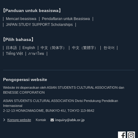
【Panduan untuk beasiswa】
Mencari beasiswa
Pendaftaran untuk Beasiswa
JAPAN STUDY SUPPORT Scholarships
【Pilih bahasa】
日本語
English
中文（简体字）
中文（繁體字）
한국어
Tiếng Việt
ภาษาไทย
Pengoperasi website
Website ini dioperasikan oleh ASIAN STUDENTS CULTURAL ASSOCIATION dan
BENESSE CORPORATION
ASIAN STUDENTS CULTURAL ASSOCIATION Divisi Pendukung Pendidikan
Internasional
2-12-13 HONKOMAGOME, BUNKYO-KU, TOKYO 113-8642
Konsep website
Kontak