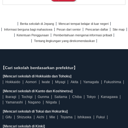
Berita sekolah di Jepang
Mencari tempat belajar di luar negeri
Informasi berguna bagi mahasiswa
Pesan dari senior
Pencarian daftar
Site map
Ketentuan Penggunaan
Pemberitahuan mengenai informasi pribadi
Tentang lingkungan yang direkomendasikan
【Cari sekolah berdasarkan prefektur】
[Mencari sekolah di Hokkaido dan Tohoku]
Hokkaido
Aomori
Iwate
Miyagi
Akita
Yamagata
Fukushima
[Mencari sekolah di Kanto dan Koshinetsu]
Ibaragi
Tochigi
Gunma
Saitama
Chiba
Tokyo
Kanagawa
Yamanashi
Nagano
Niigata
[Mencari sekolah di Tokai dan Hokuriku]
Gifu
Shizuoka
Aichi
Mie
Toyama
Ishikawa
Fukui
[Mencari sekolah di Kinki]