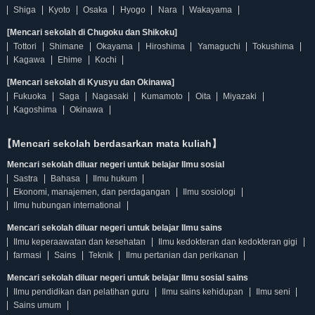
Shiga
Kyoto
Osaka
Hyogo
Nara
Wakayama
[Mencari sekolah di Chugoku dan Shikoku]
Tottori
Shimane
Okayama
Hiroshima
Yamaguchi
Tokushima
Kagawa
Ehime
Kochi
[Mencari sekolah di Kyusyu dan Okinawa]
Fukuoka
Saga
Nagasaki
Kumamoto
Oita
Miyazaki
Kagoshima
Okinawa
【Mencari sekolah berdasarkan mata kuliah】
Mencari sekolah diluar negeri untuk belajar Ilmu sosial
Sastra
Bahasa
Ilmu hukum
Ekonomi, manajemen, dan perdagangan
Ilmu sosiologi
Ilmu hubungan international
Mencari sekolah diluar negeri untuk belajar Ilmu sains
Ilmu keperaawatan dan kesehatan
Ilmu kedokteran dan kedokteran gigi
farmasi
Sains
Teknik
Ilmu pertanian dan perikanan
Mencari sekolah diluar negeri untuk belajar Ilmu sosial sains
Ilmu pendidikan dan pelatihan guru
Ilmu sains kehidupan
Ilmu seni
Sains umum