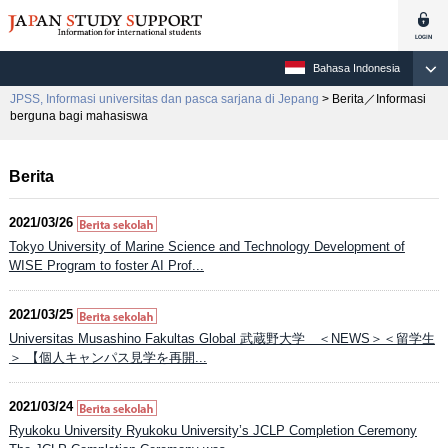
Bahasa Indonesia
JPSS, Informasi universitas dan pasca sarjana di Jepang
> Berita／Informasi
berguna bagi mahasiswa
Berita
2021/03/26
Tokyo University of Marine Science and Technology Development of
WISE Program to foster AI Prof...
2021/03/25
Universitas Musashino Fakultas Global 武蔵野大学 ＜NEWS＞＜留学生
＞ 【個人キャンパス見学を再開...
2021/03/24
Ryukoku University Ryukoku University’s JCLP Completion Ceremony