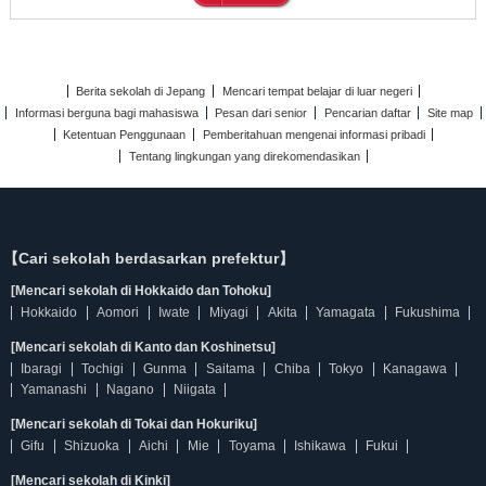
Berita sekolah di Jepang
Mencari tempat belajar di luar negeri
Informasi berguna bagi mahasiswa
Pesan dari senior
Pencarian daftar
Site map
Ketentuan Penggunaan
Pemberitahuan mengenai informasi pribadi
Tentang lingkungan yang direkomendasikan
【Cari sekolah berdasarkan prefektur】
[Mencari sekolah di Hokkaido dan Tohoku]
Hokkaido
Aomori
Iwate
Miyagi
Akita
Yamagata
Fukushima
[Mencari sekolah di Kanto dan Koshinetsu]
Ibaragi
Tochigi
Gunma
Saitama
Chiba
Tokyo
Kanagawa
Yamanashi
Nagano
Niigata
[Mencari sekolah di Tokai dan Hokuriku]
Gifu
Shizuoka
Aichi
Mie
Toyama
Ishikawa
Fukui
[Mencari sekolah di Kinki]