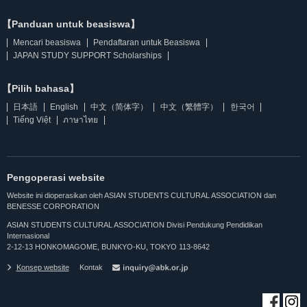
【Panduan untuk beasiswa】
Mencari beasiswa
Pendaftaran untuk Beasiswa
JAPAN STUDY SUPPORT Scholarships
【Pilih bahasa】
日本語
English
中文（简体字）
中文（繁體字）
한국어
Tiếng Việt
ภาษาไทย
Pengoperasi website
Website ini dioperasikan oleh ASIAN STUDENTS CULTURAL ASSOCIATION dan
BENESSE CORPORATION
ASIAN STUDENTS CULTURAL ASSOCIATION Divisi Pendukung Pendidikan
Internasional
2-12-13 HONKOMAGOME, BUNKYO-KU, TOKYO 113-8642
Konsep website
Kontak