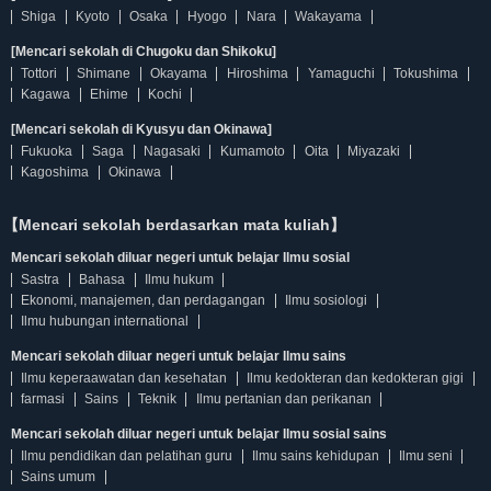
Shiga
Kyoto
Osaka
Hyogo
Nara
Wakayama
[Mencari sekolah di Chugoku dan Shikoku]
Tottori
Shimane
Okayama
Hiroshima
Yamaguchi
Tokushima
Kagawa
Ehime
Kochi
[Mencari sekolah di Kyusyu dan Okinawa]
Fukuoka
Saga
Nagasaki
Kumamoto
Oita
Miyazaki
Kagoshima
Okinawa
【Mencari sekolah berdasarkan mata kuliah】
Mencari sekolah diluar negeri untuk belajar Ilmu sosial
Sastra
Bahasa
Ilmu hukum
Ekonomi, manajemen, dan perdagangan
Ilmu sosiologi
Ilmu hubungan international
Mencari sekolah diluar negeri untuk belajar Ilmu sains
Ilmu keperaawatan dan kesehatan
Ilmu kedokteran dan kedokteran gigi
farmasi
Sains
Teknik
Ilmu pertanian dan perikanan
Mencari sekolah diluar negeri untuk belajar Ilmu sosial sains
Ilmu pendidikan dan pelatihan guru
Ilmu sains kehidupan
Ilmu seni
Sains umum