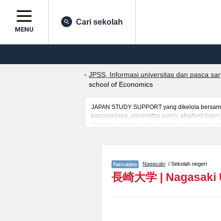
Cari sekolah
MENU
JPSS, Informasi universitas dan pasca sa
school of Economics
JAPAN STUDY SUPPORT yang dikelola bersama ol
pascasarjana, universitas yunior, akademi kej
Tersedia informasi rinci mengenai Nagasaki Uni
mancanegara seperti kuota untuk jumlah pendaf
jalan, dan lainnya. Silakan memanfaatkannya.
Nagasaki
/ Sekolah negeri
長崎大学
|
Nagasaki 