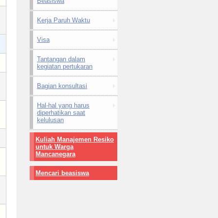
Beasiswa
Kerja Paruh Waktu
Visa
Tantangan dalam
kegiatan pertukaran
Bagian konsultasi
Hal-hal yang harus
diperhatikan saat
kelulusan
Kuliah Manajemen Resiko
untuk Warga
Mancanegara
Mencari beasiswa