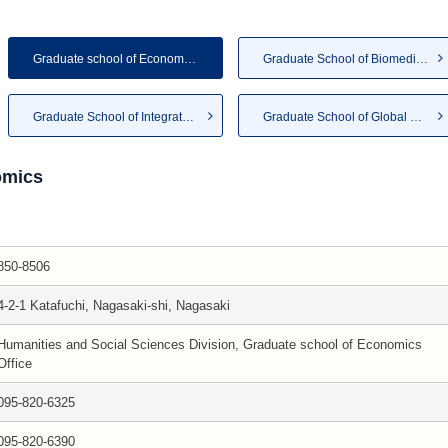
Graduate school of Economics
Graduate School of Biomedical...
Graduate School of Integrated...
Graduate School of Global Hum...
omics
850-8506
4-2-1 Katafuchi, Nagasaki-shi, Nagasaki
Humanities and Social Sciences Division, Graduate school of Economics
Office
095-820-6325
095-820-6390