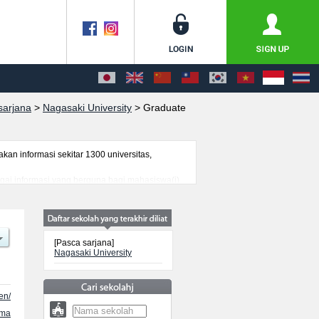
sarjana
>
Nagasaki University
>
Graduate
n informasi sekitar 1300 universitas,
agai informasi yang berguna bagi mahasiswa(i)
genai ujian masuk, prasarana kampus, akses
[Pasca sarjana]
Nagasaki University
en/
ama