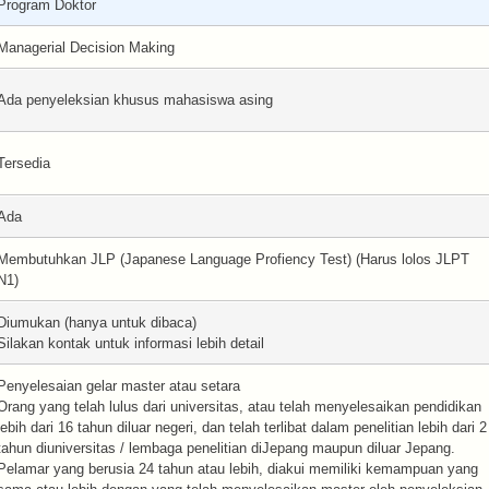
Program Doktor
Managerial Decision Making
Ada penyeleksian khusus mahasiswa asing
Tersedia
Ada
Membutuhkan JLP (Japanese Language Profiency Test) (Harus lolos JLPT
N1)
Diumukan (hanya untuk dibaca)
Silakan kontak untuk informasi lebih detail
Penyelesaian gelar master atau setara
Orang yang telah lulus dari universitas, atau telah menyelesaikan pendidikan
lebih dari 16 tahun diluar negeri, dan telah terlibat dalam penelitian lebih dari 2
tahun diuniversitas / lembaga penelitian diJepang maupun diluar Jepang.
Pelamar yang berusia 24 tahun atau lebih, diakui memiliki kemampuan yang