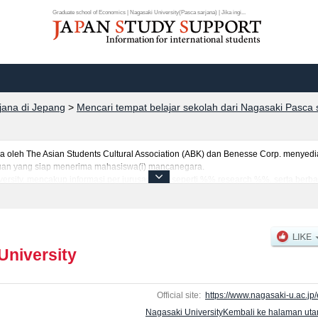
Graduate school of Economics | Nagasaki University(Pasca sarjana) | Jika ingi...
rjana di Jepang
>
Mencari tempat belajar sekolah dari Nagasaki Pasca 
eh The Asian Students Cultural Association (ABK) dan Benesse Corp. menyediaka
uruan yang siap menerima mahasiswa(i) mancanegara.
versity, mencakup informasi per jurusan riset seperti %% research %%, serta berb
tar dan jumlah kelulusan ujian masuk mahasiswa(i) mancanegara, informasi men
University
Official site:
https://www.nagasaki-u.ac.jp/
Nagasaki UniversityKembali ke halaman ut