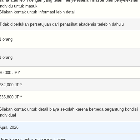
sama atau lebih dengan yang telah menyelesaikan master oleh penyeleksian
individu untuk masuk
Silakan kontak untuk informasi lebih detail
Tidak diperlukan persetujuan dari penasihat akademis terlebih dahulu
1 orang
1 orang
30,000 JPY
282,000 JPY
535,800 JPY
Silakan kontak untuk detail biaya sekolah karena berbeda tergantung kondisi
individual
April, 2026
Ujian khusus untuk mahasiswa asing