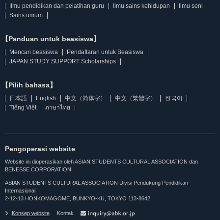
Ilmu pendidikan dan pelatihan guru
Ilmu sains kehidupan
Ilmu seni
Sains umum
【Panduan untuk beasiswa】
Mencari beasiswa
Pendaftaran untuk Beasiswa
JAPAN STUDY SUPPORT Scholarships
【Pilih bahasa】
日本語
English
中文（简体字）
中文（繁體字）
한국어
Tiếng Việt
ภาษาไทย
Pengoperasi website
Website ini dioperasikan oleh ASIAN STUDENTS CULTURAL ASSOCIATION dan
BENESSE CORPORATION
ASIAN STUDENTS CULTURAL ASSOCIATION Divisi Pendukung Pendidikan
Internasional
2-12-13 HONKOMAGOME, BUNKYO-KU, TOKYO 113-8642
Konsep website
Kontak