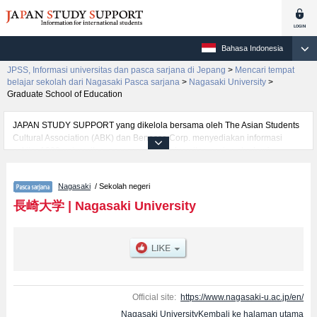
Bahasa Indonesia
JPSS, Informasi universitas dan pasca sarjana di Jepang
>
Mencari tempat
belajar sekolah dari Nagasaki Pasca sarjana
>
Nagasaki University
>
Graduate School of Education
JAPAN STUDY SUPPORT yang dikelola bersama oleh The Asian Students
Cultural Association (ABK) dan Benesse Corp. menyediakan informasi
sekitar 1300 universitas, pascasarjana, universitas yunior, akademi
kejuruan yang siap menerima mahasiswa(i) mancanegara.
Tersedia informasi rinci mengenai Nagasaki University, mencakup informasi
Nagasaki
/ Sekolah negeri
per jurusan riset seperti %% research %%, serta berbagai informasi yang
berguna bagi mahasiswa(i) mancanegara seperti kuota untuk jumlah
長崎大学
|
Nagasaki University
pendaftar dan jumlah kelulusan ujian masuk mahasiswa(i) mancanegara,
informasi mengenai ujian masuk, prasarana kampus, akses jalan, dan
lainnya. Silakan memanfaatkannya.
Official site:
https://www.nagasaki-u.ac.jp/en/
Nagasaki UniversityKembali ke halaman utama