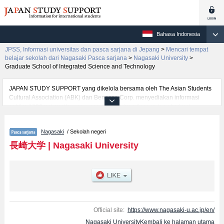
Bahasa Indonesia
JPSS, Informasi universitas dan pasca sarjana di Jepang
>
Mencari tempat
belajar sekolah dari Nagasaki Pasca sarjana
>
Nagasaki University
>
Graduate School of Integrated Science and Technology
JAPAN STUDY SUPPORT yang dikelola bersama oleh The Asian Students
Cultural Association (ABK) dan Benesse Corp. menyediakan informasi
sekitar 1300 universitas, pascasarjana, universitas yunior, akademi
kejuruan yang siap menerima mahasiswa(i) mancanegara.
Tersedia informasi rinci mengenai Nagasaki University, mencakup informasi
Nagasaki
/ Sekolah negeri
per jurusan riset seperti %% research %%, serta berbagai informasi yang
berguna bagi mahasiswa(i) mancanegara seperti kuota untuk jumlah
長崎大学
|
Nagasaki University
pendaftar dan jumlah kelulusan ujian masuk mahasiswa(i) mancanegara,
informasi mengenai ujian masuk, prasarana kampus, akses jalan, dan
lainnya. Silakan memanfaatkannya.
Official site:
https://www.nagasaki-u.ac.jp/en/
Nagasaki UniversityKembali ke halaman utama