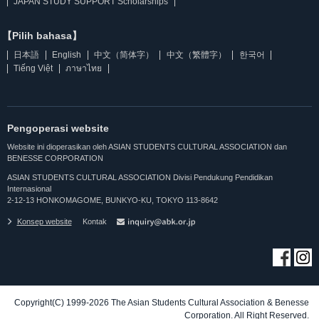
JAPAN STUDY SUPPORT Scholarships
【Pilih bahasa】
日本語
English
中文（简体字）
中文（繁體字）
한국어
Tiếng Việt
ภาษาไทย
Pengoperasi website
Website ini dioperasikan oleh ASIAN STUDENTS CULTURAL ASSOCIATION dan
BENESSE CORPORATION
ASIAN STUDENTS CULTURAL ASSOCIATION Divisi Pendukung Pendidikan
Internasional
2-12-13 HONKOMAGOME, BUNKYO-KU, TOKYO 113-8642
Konsep website
Kontak
Copyright(C) 1999-2026 The Asian Students Cultural Association & Benesse
Corporation. All Right Reserved.