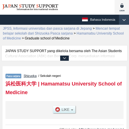
Bahasa Indonesia
JPSS, Informasi universitas dan pasca sarjana di Jepang
>
Mencari tempat
belajar sekolah dari Shizuoka Pasca sarjana
>
Hamamatsu University School
of Medicine
>
Graduate school of Medicine
JAPAN STUDY SUPPORT yang dikelola bersama oleh The Asian Students
Cultural Association (ABK) dan Benesse Corp. menyediakan informasi
sekitar 1300 universitas, pascasarjana, universitas yunior, akademi
kejuruan yang siap menerima mahasiswa(i) mancanegara.
Tersedia informasi rinci mengenai Hamamatsu University School of
Shizuoka
/ Sekolah negeri
Medicine, mencakup informasi per jurusan riset seperti %% research %%,
serta berbagai informasi yang berguna bagi mahasiswa(i) mancanegara
浜松医科大学
|
Hamamatsu University School of
seperti kuota untuk jumlah pendaftar dan jumlah kelulusan ujian masuk
Medicine
mahasiswa(i) mancanegara, informasi mengenai ujian masuk, prasarana
kampus, akses jalan, dan lainnya. Silakan memanfaatkannya.