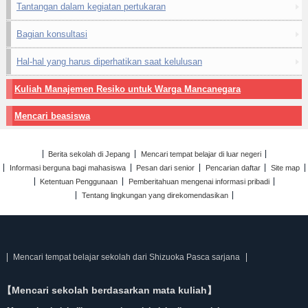
Tantangan dalam kegiatan pertukaran
Bagian konsultasi
Hal-hal yang harus diperhatikan saat kelulusan
Kuliah Manajemen Resiko untuk Warga Mancanegara
Mencari beasiswa
Berita sekolah di Jepang
Mencari tempat belajar di luar negeri
Informasi berguna bagi mahasiswa
Pesan dari senior
Pencarian daftar
Site map
Ketentuan Penggunaan
Pemberitahuan mengenai informasi pribadi
Tentang lingkungan yang direkomendasikan
Mencari tempat belajar sekolah dari Shizuoka Pasca sarjana
【Mencari sekolah berdasarkan mata kuliah】