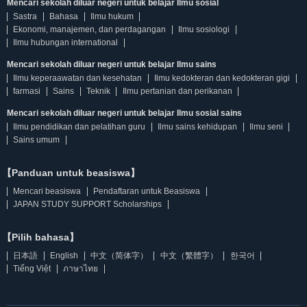
Mencari sekolah diluar negeri untuk belajar Ilmu sosial
Sastra
Bahasa
Ilmu hukum
Ekonomi, manajemen, dan perdagangan
Ilmu sosiologi
Ilmu hubungan international
Mencari sekolah diluar negeri untuk belajar Ilmu sains
Ilmu keperaawatan dan kesehatan
Ilmu kedokteran dan kedokteran gigi
farmasi
Sains
Teknik
Ilmu pertanian dan perikanan
Mencari sekolah diluar negeri untuk belajar Ilmu sosial sains
Ilmu pendidikan dan pelatihan guru
Ilmu sains kehidupan
Ilmu seni
Sains umum
【Panduan untuk beasiswa】
Mencari beasiswa
Pendaftaran untuk Beasiswa
JAPAN STUDY SUPPORT Scholarships
【Pilih bahasa】
日本語
English
中文（简体字）
中文（繁體字）
한국어
Tiếng Việt
ภาษาไทย