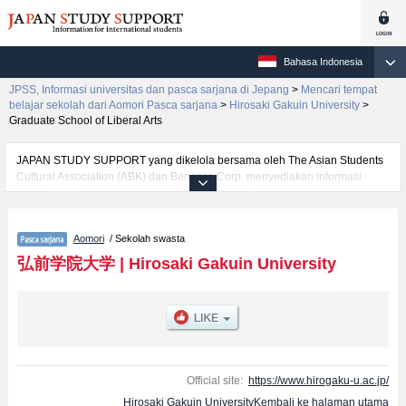
Bahasa Indonesia
JPSS, Informasi universitas dan pasca sarjana di Jepang
>
Mencari tempat
belajar sekolah dari Aomori Pasca sarjana
>
Hirosaki Gakuin University
>
Graduate School of Liberal Arts
JAPAN STUDY SUPPORT yang dikelola bersama oleh The Asian Students
Cultural Association (ABK) dan Benesse Corp. menyediakan informasi
sekitar 1300 universitas, pascasarjana, universitas yunior, akademi
kejuruan yang siap menerima mahasiswa(i) mancanegara.
Tersedia informasi rinci mengenai Hirosaki Gakuin University, mencakup
Aomori
/ Sekolah swasta
informasi per jurusan riset seperti %% research %%, serta berbagai
informasi yang berguna bagi mahasiswa(i) mancanegara seperti kuota
弘前学院大学
|
Hirosaki Gakuin University
untuk jumlah pendaftar dan jumlah kelulusan ujian masuk mahasiswa(i)
mancanegara, informasi mengenai ujian masuk, prasarana kampus, akses
jalan, dan lainnya. Silakan memanfaatkannya.
Official site:
https://www.hirogaku-u.ac.jp/
Hirosaki Gakuin UniversityKembali ke halaman utama