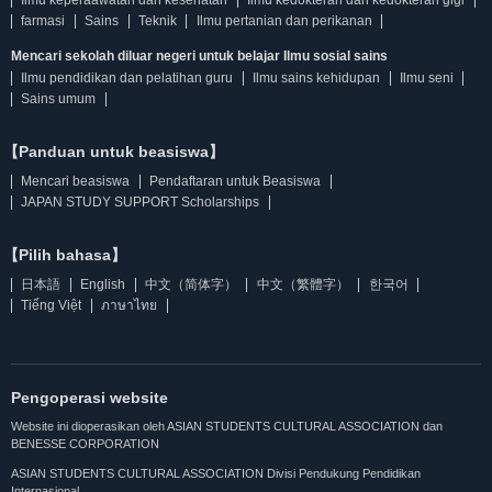
Ilmu keperaawatan dan kesehatan
Ilmu kedokteran dan kedokteran gigi
farmasi
Sains
Teknik
Ilmu pertanian dan perikanan
Mencari sekolah diluar negeri untuk belajar Ilmu sosial sains
Ilmu pendidikan dan pelatihan guru
Ilmu sains kehidupan
Ilmu seni
Sains umum
【Panduan untuk beasiswa】
Mencari beasiswa
Pendaftaran untuk Beasiswa
JAPAN STUDY SUPPORT Scholarships
【Pilih bahasa】
日本語
English
中文（简体字）
中文（繁體字）
한국어
Tiếng Việt
ภาษาไทย
Pengoperasi website
Website ini dioperasikan oleh ASIAN STUDENTS CULTURAL ASSOCIATION dan
BENESSE CORPORATION
ASIAN STUDENTS CULTURAL ASSOCIATION Divisi Pendukung Pendidikan
Internasional