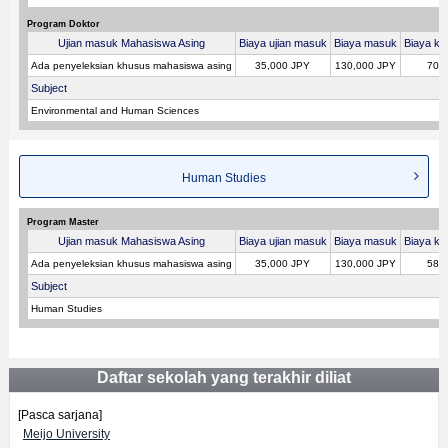
Program Doktor
Ujian masuk Mahasiswa Asing
Biaya ujian masuk
Biaya masuk
Biaya kul
Ada penyeleksian khusus mahasiswa asing
35,000 JPY
130,000 JPY
700
Subject
Environmental and Human Sciences
Human Studies
Program Master
Ujian masuk Mahasiswa Asing
Biaya ujian masuk
Biaya masuk
Biaya kul
Ada penyeleksian khusus mahasiswa asing
35,000 JPY
130,000 JPY
580
Subject
Human Studies
Daftar sekolah yang terakhir diliat
[Pasca sarjana]
Meijo University