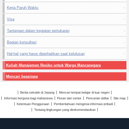
Kerja Paruh Waktu
Visa
Tantangan dalam kegiatan pertukaran
Bagian konsultasi
Hal-hal yang harus diperhatikan saat kelulusan
Kuliah Manajemen Resiko untuk Warga Mancanegara
Mencari beasiswa
Berita sekolah di Jepang
Mencari tempat belajar di luar negeri
Informasi berguna bagi mahasiswa
Pesan dari senior
Pencarian daftar
Site map
Ketentuan Penggunaan
Pemberitahuan mengenai informasi pribadi
Tentang lingkungan yang direkomendasikan