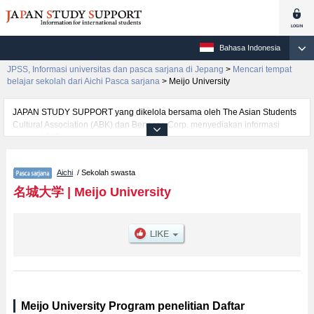
Bahasa Indonesia
JPSS, Informasi universitas dan pasca sarjana di Jepang
>
Mencari tempat
belajar sekolah dari Aichi Pasca sarjana
>
Meijo University
JAPAN STUDY SUPPORT yang dikelola bersama oleh The Asian Students
Cultural Association (ABK) dan Benesse Corp. menyediakan informasi
sekitar 1300 universitas, pascasarjana, universitas yunior, akademi
kejuruan yang siap menerima mahasiswa(i) mancanegara.
Tersedia informasi rinci mengenai Meijo University, mencakup informasi per
Aichi
/ Sekolah swasta
jurusan riset seperti %% research %%, serta berbagai informasi yang
berguna bagi mahasiswa(i) mancanegara seperti kuota untuk jumlah
名城大学
|
Meijo University
pendaftar dan jumlah kelulusan ujian masuk mahasiswa(i) mancanegara,
informasi mengenai ujian masuk, prasarana kampus, akses jalan, dan
lainnya. Silakan memanfaatkannya.
Meijo University Program penelitian Daftar