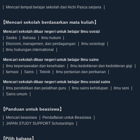
Mencari tempat belajar sekolah dari Aichi Pasca sarjana
【Mencari sekolah berdasarkan mata kuliah】
Mencari sekolah diluar negeri untuk belajar Ilmu sosial
Sastra
Bahasa
Ilmu hukum
Ekonomi, manajemen, dan perdagangan
Ilmu sosiologi
Ilmu hubungan international
Mencari sekolah diluar negeri untuk belajar Ilmu sains
Ilmu keperaawatan dan kesehatan
Ilmu kedokteran dan kedokteran gigi
farmasi
Sains
Teknik
Ilmu pertanian dan perikanan
Mencari sekolah diluar negeri untuk belajar Ilmu sosial sains
Ilmu pendidikan dan pelatihan guru
Ilmu sains kehidupan
Ilmu seni
Sains umum
【Panduan untuk beasiswa】
Mencari beasiswa
Pendaftaran untuk Beasiswa
JAPAN STUDY SUPPORT Scholarships
【Pilih bahasa】