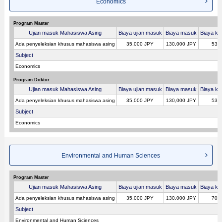
Economics
Program Master
Ujian masuk Mahasiswa Asing
Biaya ujian masuk
Biaya masuk
Biaya kul
Ada penyeleksian khusus mahasiswa asing
35,000 JPY
130,000 JPY
530
Subject
Economics
Program Doktor
Ujian masuk Mahasiswa Asing
Biaya ujian masuk
Biaya masuk
Biaya kul
Ada penyeleksian khusus mahasiswa asing
35,000 JPY
130,000 JPY
530
Subject
Economics
Environmental and Human Sciences
Program Master
Ujian masuk Mahasiswa Asing
Biaya ujian masuk
Biaya masuk
Biaya kul
Ada penyeleksian khusus mahasiswa asing
35,000 JPY
130,000 JPY
700
Subject
Environmental and Human Sciences