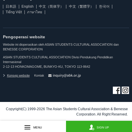
日本語
English
中文（简体字）
中文（繁體字）
한국어
Tiếng Việt
ภาษาไทย
Pengoperasi website
Website ini dioperasikan oleh ASIAN STUDENTS CULTURAL ASSOCIATION dan
BENESSE CORPORATION
ASIAN STUDENTS CULTURAL ASSOCIATION Divisi Pendukung Pendidikan
Internasional
2-12-13 HONKOMAGOME, BUNKYO-KU, TOKYO 113-8642
Konsep website
Kontak
Copyright(C) 1999-2026 The Asian Students Cultural Association & Benesse
Corporation. All Right Reserved.
MENU
SIGN UP