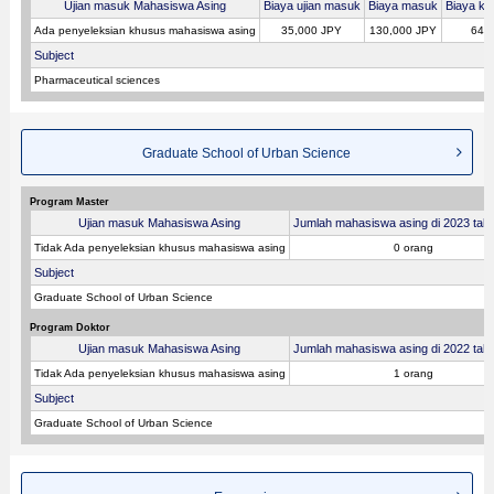
Ujian masuk Mahasiswa Asing
Biaya ujian masuk
Biaya masuk
Biaya kul
Ada penyeleksian khusus mahasiswa asing
35,000 JPY
130,000 JPY
640
Subject
Pharmaceutical sciences
Graduate School of Urban Science
Program Master
Ujian masuk Mahasiswa Asing
Jumlah mahasiswa asing di 2023 tahu
Tidak Ada penyeleksian khusus mahasiswa asing
0 orang
Subject
Graduate School of Urban Science
Program Doktor
Ujian masuk Mahasiswa Asing
Jumlah mahasiswa asing di 2022 tahu
Tidak Ada penyeleksian khusus mahasiswa asing
1 orang
Subject
Graduate School of Urban Science