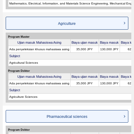
Mathematics, Electrical, Information, and Materials Science Engineering, Mechanical Engin
Agriculture
Program Master
Ujian masuk Mahasiswa Asing
Biaya ujian masuk
Biaya masuk
Biaya kul
Ada penyeleksian khusus mahasiswa asing
35,000 JPY
130,000 JPY
620
Subject
Agricultural Sciences
Program Doktor
Ujian masuk Mahasiswa Asing
Biaya ujian masuk
Biaya masuk
Biaya kul
Ada penyeleksian khusus mahasiswa asing
35,000 JPY
130,000 JPY
620
Subject
Agriculture Sciences
Pharmaceutical sciences
Program Doktor