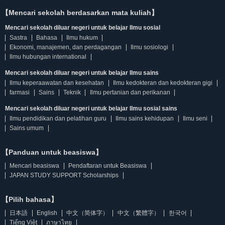
【Mencari sekolah berdasarkan mata kuliah】
Mencari sekolah diluar negeri untuk belajar Ilmu sosial
Sastra
Bahasa
Ilmu hukum
Ekonomi, manajemen, dan perdagangan
Ilmu sosiologi
Ilmu hubungan international
Mencari sekolah diluar negeri untuk belajar Ilmu sains
Ilmu keperaawatan dan kesehatan
Ilmu kedokteran dan kedokteran gigi
farmasi
Sains
Teknik
Ilmu pertanian dan perikanan
Mencari sekolah diluar negeri untuk belajar Ilmu sosial sains
Ilmu pendidikan dan pelatihan guru
Ilmu sains kehidupan
Ilmu seni
Sains umum
【Panduan untuk beasiswa】
Mencari beasiswa
Pendaftaran untuk Beasiswa
JAPAN STUDY SUPPORT Scholarships
【Pilih bahasa】
日本語
English
中文（简体字）
中文（繁體字）
한국어
Tiếng Việt
ภาษาไทย