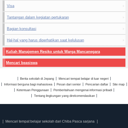
Visa
Tantangan dalam kegiatan pertukaran
Bagian konsultasi
Hal-hal yang harus diperhatikan saat kelulusan
Kuliah Manajemen Resiko untuk Warga Mancanegara
Mencari beasiswa
Berita sekolah di Jepang
Mencari tempat belajar di luar negeri
Informasi berguna bagi mahasiswa
Pesan dari senior
Pencarian daftar
Site map
Ketentuan Penggunaan
Pemberitahuan mengenai informasi pribadi
Tentang lingkungan yang direkomendasikan
Mencari tempat belajar sekolah dari Chiba Pasca sarjana