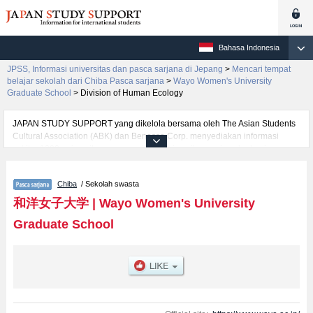
Bahasa Indonesia
JPSS, Informasi universitas dan pasca sarjana di Jepang
>
Mencari tempat
belajar sekolah dari Chiba Pasca sarjana
>
Wayo Women's University
Graduate School
>
Division of Human Ecology
JAPAN STUDY SUPPORT yang dikelola bersama oleh The Asian Students
Cultural Association (ABK) dan Benesse Corp. menyediakan informasi
sekitar 1300 universitas, pascasarjana, universitas yunior, akademi
kejuruan yang siap menerima mahasiswa(i) mancanegara.
Tersedia informasi rinci mengenai Wayo Women's University Graduate
Chiba
/ Sekolah swasta
School, mencakup informasi per jurusan riset seperti %% research %%,
serta berbagai informasi yang berguna bagi mahasiswa(i) mancanegara
和洋女子大学
|
Wayo Women's University
seperti kuota untuk jumlah pendaftar dan jumlah kelulusan ujian masuk
Graduate School
mahasiswa(i) mancanegara, informasi mengenai ujian masuk, prasarana
kampus, akses jalan, dan lainnya. Silakan memanfaatkannya.