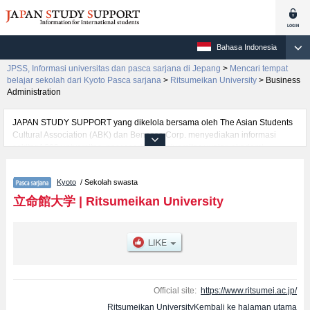
Bahasa Indonesia
JPSS, Informasi universitas dan pasca sarjana di Jepang
>
Mencari tempat
belajar sekolah dari Kyoto Pasca sarjana
>
Ritsumeikan University
>
Business
Administration
JAPAN STUDY SUPPORT yang dikelola bersama oleh The Asian Students
Cultural Association (ABK) dan Benesse Corp. menyediakan informasi
sekitar 1300 universitas, pascasarjana, universitas yunior, akademi
kejuruan yang siap menerima mahasiswa(i) mancanegara.
Tersedia informasi rinci mengenai Ritsumeikan University, mencakup
Kyoto
/ Sekolah swasta
informasi per jurusan riset seperti %% research %%, serta berbagai
informasi yang berguna bagi mahasiswa(i) mancanegara seperti kuota
立命館大学
|
Ritsumeikan University
untuk jumlah pendaftar dan jumlah kelulusan ujian masuk mahasiswa(i)
mancanegara, informasi mengenai ujian masuk, prasarana kampus, akses
jalan, dan lainnya. Silakan memanfaatkannya.
Official site:
https://www.ritsumei.ac.jp/
Ritsumeikan UniversityKembali ke halaman utama