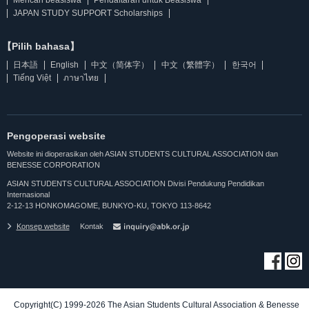
Mencari beasiswa
Pendaftaran untuk Beasiswa
JAPAN STUDY SUPPORT Scholarships
【Pilih bahasa】
日本語
English
中文（简体字）
中文（繁體字）
한국어
Tiếng Việt
ภาษาไทย
Pengoperasi website
Website ini dioperasikan oleh ASIAN STUDENTS CULTURAL ASSOCIATION dan
BENESSE CORPORATION
ASIAN STUDENTS CULTURAL ASSOCIATION Divisi Pendukung Pendidikan
Internasional
2-12-13 HONKOMAGOME, BUNKYO-KU, TOKYO 113-8642
Konsep website
Kontak
Copyright(C) 1999-2026 The Asian Students Cultural Association & Benesse