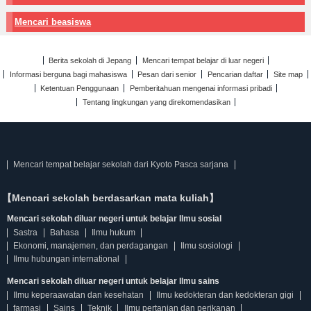
Mencari beasiswa
Berita sekolah di Jepang
Mencari tempat belajar di luar negeri
Informasi berguna bagi mahasiswa
Pesan dari senior
Pencarian daftar
Site map
Ketentuan Penggunaan
Pemberitahuan mengenai informasi pribadi
Tentang lingkungan yang direkomendasikan
Mencari tempat belajar sekolah dari Kyoto Pasca sarjana
【Mencari sekolah berdasarkan mata kuliah】
Mencari sekolah diluar negeri untuk belajar Ilmu sosial
Sastra
Bahasa
Ilmu hukum
Ekonomi, manajemen, dan perdagangan
Ilmu sosiologi
Ilmu hubungan international
Mencari sekolah diluar negeri untuk belajar Ilmu sains
Ilmu keperaawatan dan kesehatan
Ilmu kedokteran dan kedokteran gigi
farmasi
Sains
Teknik
Ilmu pertanian dan perikanan