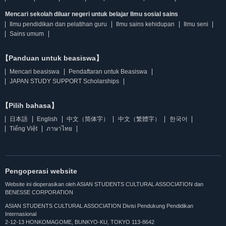
Mencari sekolah diluar negeri untuk belajar Ilmu sosial sains
Ilmu pendidikan dan pelatihan guru
Ilmu sains kehidupan
Ilmu seni
Sains umum
【Panduan untuk beasiswa】
Mencari beasiswa
Pendaftaran untuk Beasiswa
JAPAN STUDY SUPPORT Scholarships
【Pilih bahasa】
日本語
English
中文（简体字）
中文（繁體字）
한국어
Tiếng Việt
ภาษาไทย
Pengoperasi website
Website ini dioperasikan oleh ASIAN STUDENTS CULTURAL ASSOCIATION dan
BENESSE CORPORATION
ASIAN STUDENTS CULTURAL ASSOCIATION Divisi Pendukung Pendidikan
Internasional
2-12-13 HONKOMAGOME, BUNKYO-KU, TOKYO 113-8642