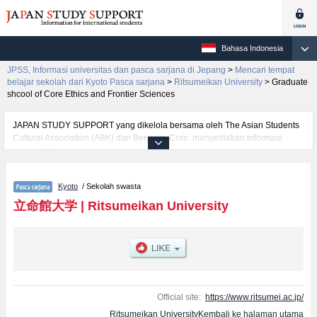
Bahasa Indonesia
JPSS, Informasi universitas dan pasca sarjana di Jepang
>
Mencari tempat
belajar sekolah dari Kyoto Pasca sarjana
>
Ritsumeikan University
>
Graduate
shcool of Core Ethics and Frontier Sciences
JAPAN STUDY SUPPORT yang dikelola bersama oleh The Asian Students
Cultural Association (ABK) dan Benesse Corp. menyediakan informasi
sekitar 1300 universitas, pascasarjana, universitas yunior, akademi
kejuruan yang siap menerima mahasiswa(i) mancanegara.
Tersedia informasi rinci mengenai Ritsumeikan University, mencakup
Kyoto
/ Sekolah swasta
informasi per jurusan riset seperti %% research %%, serta berbagai
informasi yang berguna bagi mahasiswa(i) mancanegara seperti kuota
立命館大学
|
Ritsumeikan University
untuk jumlah pendaftar dan jumlah kelulusan ujian masuk mahasiswa(i)
mancanegara, informasi mengenai ujian masuk, prasarana kampus, akses
jalan, dan lainnya. Silakan memanfaatkannya.
Official site:
https://www.ritsumei.ac.jp/
Ritsumeikan UniversityKembali ke halaman utama