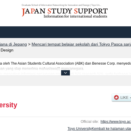
Graduate School of Information Networking for Innovation and Design | Toyo Un...
rjana di Jepang
>
Mencari tempat belajar sekolah dari Tokyo Pasca sar
d Design
eh The Asian Students Cultural Association (ABK) dan Benesse Corp. menyediaka
uruan yang siap menerima mahasiswa(i) mancanegara.
ity, mencakup informasi per jurusan riset seperti %% research %%, serta berbagai
tar dan jumlah kelulusan ujian masuk mahasiswa(i) mancanegara, informasi men
ersity
Official site:
https://www.toyo.ac.
Toyo UniversityKembali ke halaman ut