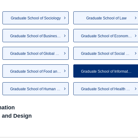
Graduate School of Sociology
Graduate School of Law
Graduate School of Business A...
Graduate School of Economics
Graduate School of Global and...
Graduate School of Social Wel...
Graduate School of Food and N...
Graduate School of Informatio...
Graduate School of Human Life...
Graduate School of Health and...
mation
n and Design