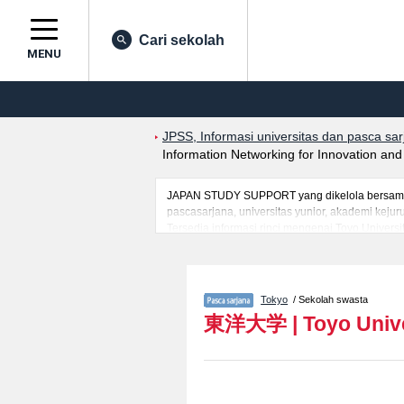
Cari sekolah
MENU
JPSS, Informasi universitas dan pasca sa
Information Networking for Innovation an
JAPAN STUDY SUPPORT yang dikelola bersama ol
pascasarjana, universitas yunior, akademi kej
Tersedia informasi rinci mengenai Toyo Univers
mancanegara seperti kuota untuk jumlah pendaf
jalan, dan lainnya. Silakan memanfaatkannya.
Tokyo
/ Sekolah swasta
東洋大学
|
Toyo Univ