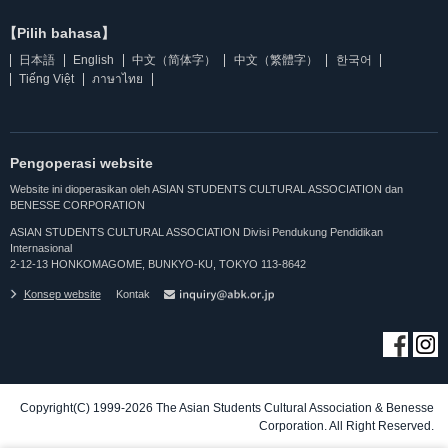
【Pilih bahasa】
日本語
English
中文（简体字）
中文（繁體字）
한국어
Tiếng Việt
ภาษาไทย
Pengoperasi website
Website ini dioperasikan oleh ASIAN STUDENTS CULTURAL ASSOCIATION dan
BENESSE CORPORATION
ASIAN STUDENTS CULTURAL ASSOCIATION Divisi Pendukung Pendidikan
Internasional
2-12-13 HONKOMAGOME, BUNKYO-KU, TOKYO 113-8642
Konsep website
Kontak
Copyright(C) 1999-2026 The Asian Students Cultural Association & Benesse
Corporation. All Right Reserved.