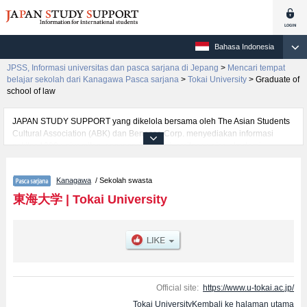
Bahasa Indonesia
JPSS, Informasi universitas dan pasca sarjana di Jepang
>
Mencari tempat
belajar sekolah dari Kanagawa Pasca sarjana
>
Tokai University
>
Graduate of
school of law
JAPAN STUDY SUPPORT yang dikelola bersama oleh The Asian Students
Cultural Association (ABK) dan Benesse Corp. menyediakan informasi
sekitar 1300 universitas, pascasarjana, universitas yunior, akademi
kejuruan yang siap menerima mahasiswa(i) mancanegara.
Tersedia informasi rinci mengenai Tokai University, mencakup informasi per
Kanagawa
/ Sekolah swasta
jurusan riset seperti %% research %%, serta berbagai informasi yang
berguna bagi mahasiswa(i) mancanegara seperti kuota untuk jumlah
東海大学
|
Tokai University
pendaftar dan jumlah kelulusan ujian masuk mahasiswa(i) mancanegara,
informasi mengenai ujian masuk, prasarana kampus, akses jalan, dan
lainnya. Silakan memanfaatkannya.
Official site:
https://www.u-tokai.ac.jp/
Tokai UniversityKembali ke halaman utama