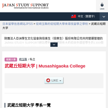
中文（繁體字）
日本留學信息網站JPSS
>
從崎玉縣的從短期大學來尋找留學之學校
>
武蔵丘短期
大学
財團法人亞洲學生文化協會與倍楽生（倍樂生）股份有限公司共同營運管理的
JAPAN STUDY SUPPORT網站裡有刊載著現有大約招收外國留學生的1300個
學校的大學學部、大學院、短期大學、專門學校的招生訊息。
在這裡有刊載著武蔵丘短期大学的詳細招生訊息。有Health Science學部等各
別學部的不同訊息，以及招收名額、合格人數等考試資訊、設施介紹、聯絡方
崎玉縣
/ 私立
式等對外國留學生是必要之訊息都刊載於此，請務必查閱及利用此網站。
武蔵丘短期大学
|
Musashigaoka College
武蔵丘短期大学 學系一覽