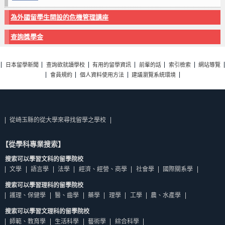
為外國留學生開設的危機管理講座
查詢獎學金
日本留學新聞
查詢欲就讀學校
有用的留學資訊
前輩的話
索引檢索
網站導覽
會員規約
個人資料使用方法
建議瀏覽系統環境
從崎玉縣的從大學來尋找留學之學校
【從學科專業搜索】
搜索可以學習文科的留學院校
文學
語言學
法學
經濟、經營、商學
社會學
國際關系學
搜索可以學習理科的留學院校
護理、保健學
醫、齒學
藥學
理學
工學
農、水產學
搜索可以學習文理科的留學院校
師範、教育學
生活科學
藝術學
綜合科學