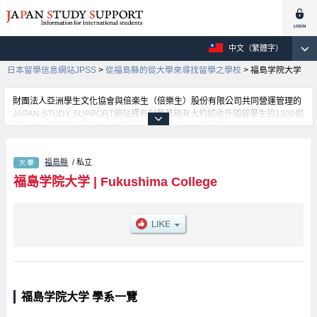
中文（繁體字）
日本留學信息網站JPSS
>
從福島縣的從大學來尋找留學之學校
>
福島学院大学
財團法人亞洲學生文化協會與倍楽生（倍樂生）股份有限公司共同營運管理的
JAPAN STUDY SUPPORT網站裡有刊載著現有大約招收外國留學生的1300個
學校的大學學部、大學院、短期大學、專門學校的招生訊息。
在這裡有刊載著福島学院大学的詳細招生訊息。有等各別學部的不同訊息，以
及招收名額、合格人數等考試資訊、設施介紹、聯絡方式等對外國留學生是必
福島縣
/ 私立
要之訊息都刊載於此，請務必查閱及利用此網站。
福島学院大学
|
Fukushima College
福島学院大学 學系一覽