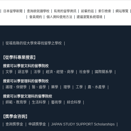
日本留學新聞
查詢欲就讀學校
有用的留學資訊
前輩的話
索引檢索
網站導覽
會員規約
個人資料使用方法
建議瀏覽系統環境
從福島縣的從大學來尋找留學之學校
【從學科專業搜索】
搜索可以學習文科的留學院校
文學
語言學
法學
經濟、經營、商學
社會學
國際關系學
搜索可以學習理科的留學院校
護理、保健學
醫、齒學
藥學
理學
工學
農、水產學
搜索可以學習文理科的留學院校
師範、教育學
生活科學
藝術學
綜合科學
【獎學金咨詢】
查詢獎學金
申請獎學金
JAPAN STUDY SUPPORT Scholarships