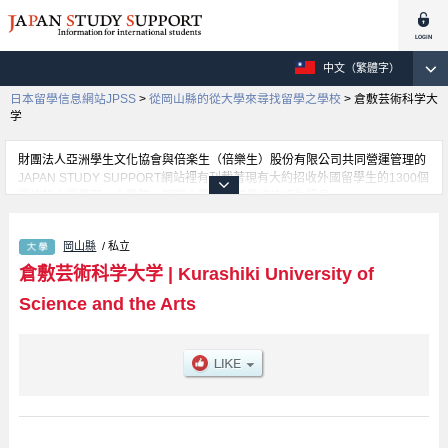
中文（繁體字）
日本留學信息網站JPSS
>
從岡山縣的從大學來尋找留學之學校
>
倉敷芸術科学大
学
財團法人亞洲學生文化協會與倍楽生（倍樂生）股份有限公司共同營運管理的
JAPAN STUDY SUPPORT網站裡有刊載著現有大約招收外國留學生的1300個
學校的大學學部、大學院、短期大學、專門學校的招生訊息。
在這裡有刊載著倉敷芸術科学大学的詳細招生訊息。有College of Artｓ學部、
College of Life Science學部等各別學部的不同訊息，以及招收名額、合格人
岡山縣
/ 私立
數等考試資訊、設施介紹、聯絡方式等對外國留學生是必要之訊息都刊載於
此，請務必查閱及利用此網站。
倉敷芸術科学大学
|
Kurashiki University of
Science and the Arts