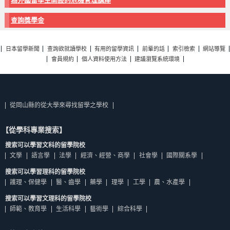
為外國留學生開設的危機管理講座
查詢獎學金
日本留學新聞
查詢欲就讀學校
有用的留學資訊
前輩的話
索引檢索
網站導覽
會員規約
個人資料使用方法
建議瀏覽系統環境
從岡山縣的從大學來尋找留學之學校
【從學科專業搜索】
搜索可以學習文科的留學院校
文學
語言學
法學
經濟、經營、商學
社會學
國際關系學
搜索可以學習理科的留學院校
護理、保健學
醫、齒學
藥學
理學
工學
農、水產學
搜索可以學習文理科的留學院校
師範、教育學
生活科學
藝術學
綜合科學