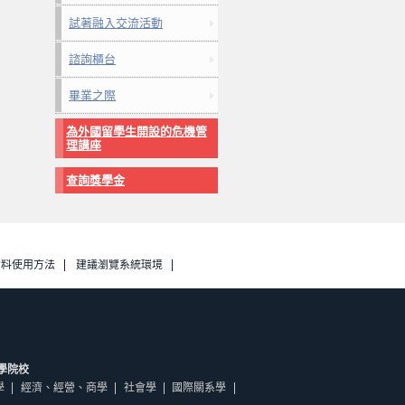
試著融入交流活動
諮詢櫃台
畢業之際
為外國留學生開設的危機管
理講座
查詢獎學金
資料使用方法
建議瀏覽系統環境
學院校
學
經濟、經營、商學
社會學
國際關系學