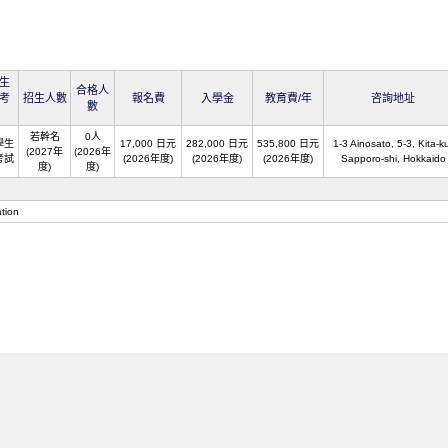
生
合格人
考
招生人數
報名費
入學金
教育費/年
咨詢地址
數
若幹名
0人
學生
17,000 日元
282,000 日元
535,800 日元
1-3 Ainosato, 5-3, Kita-k
(2027年
(2026年
考試
(2026年度)
(2026年度)
(2026年度)
Sapporo-shi, Hokkaido
度)
度)
tion