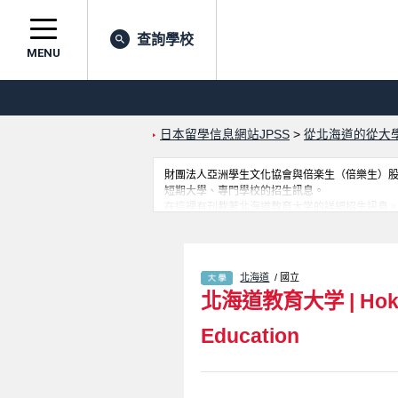
查詢學校
MENU
日本留學信息網站JPSS
>
從北海道的從大
財團法人亞洲學生文化協會與倍楽生（倍樂生）股份有
短期大學、專門學校的招生訊息。
在這裡有刊載著北海道教育大学的詳細招生訊息。有F
之訊息都刊載於此，請務必查閱及利用此網站。
北海道
/ 國立
北海道教育大学
|
Hok
Education