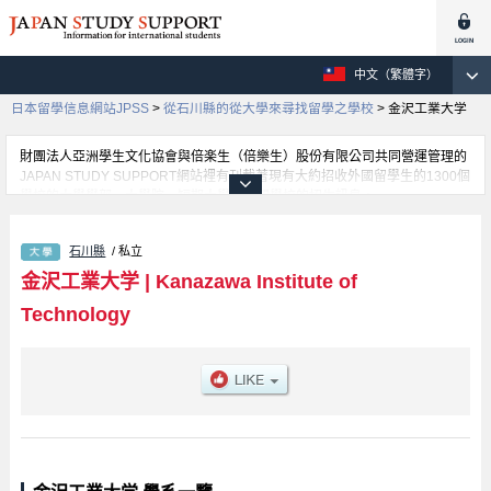
中文（繁體字）
日本留學信息網站JPSS
>
從石川縣的從大學來尋找留學之學校
>
金沢工業大学
財團法人亞洲學生文化協會與倍楽生（倍樂生）股份有限公司共同營運管理的
JAPAN STUDY SUPPORT網站裡有刊載著現有大約招收外國留學生的1300個
學校的大學學部、大學院、短期大學、專門學校的招生訊息。
在這裡有刊載著金沢工業大学的詳細招生訊息。有Information Science and
Engineering學部等各別學部的不同訊息，以及招收名額、合格人數等考試資
石川縣
/ 私立
訊、設施介紹、聯絡方式等對外國留學生是必要之訊息都刊載於此，請務必查
閱及利用此網站。
金沢工業大学
|
Kanazawa Institute of
Technology