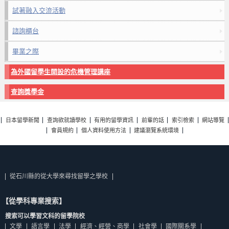
試著融入交流活動
諮詢櫃台
畢業之際
為外國留學生開設的危機管理講座
查詢獎學金
日本留學新聞
查詢欲就讀學校
有用的留學資訊
前輩的話
索引檢索
網站導覽
會員規約
個人資料使用方法
建議瀏覽系統環境
從石川縣的從大學來尋找留學之學校
【從學科專業搜索】
搜索可以學習文科的留學院校
文學
語言學
法學
經濟、經營、商學
社會學
國際關系學