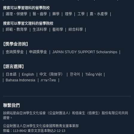
搜索可以學習理科的留學院校
護理、保健學
醫、齒學
藥學
理學
工學
農、水產學
搜索可以學習文理科的留學院校
師範、教育學
生活科學
藝術學
綜合科學
【獎學金咨詢】
查詢獎學金
申請獎學金
JAPAN STUDY SUPPORT Scholarships
【語言選擇】
日本語
English
中文（简体字）
한국어
Tiếng Việt
Bahasa Indonesia
ภาษาไทย
聯繫我們
該網站是由亞洲學生文化協會（公益財團法人）和倍楽生（倍樂生）股份有限公司共同
運營。
公益財團法人亞洲學生文化協會國際教育支援事業部
郵編：113-8642 東京文京區本駒込2-12-13