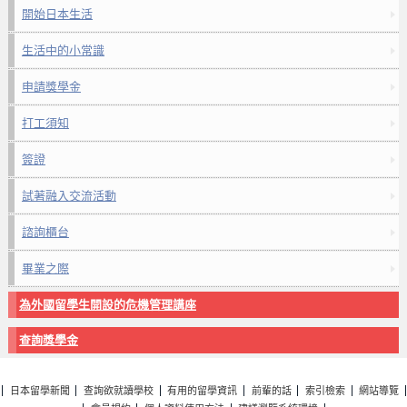
開始日本生活
生活中的小常識
申請獎學金
打工須知
簽證
試著融入交流活動
諮詢櫃台
畢業之際
為外國留學生開設的危機管理講座
查詢獎學金
日本留學新聞
查詢欲就讀學校
有用的留學資訊
前輩的話
索引檢索
網站導覽