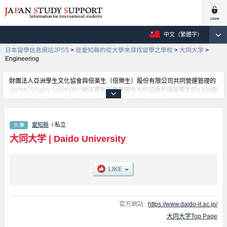
中文（繁體字）
日本留學信息網站JPSS
>
從愛知縣的從大學來尋找留學之學校
>
大同大学
>
Engineering
財團法人亞洲學生文化協會與倍楽生（倍樂生）股份有限公司共同營運管理的
JAPAN STUDY SUPPORT網站裡有刊載著現有大約招收外國留學生的1300個
學校的大學學部、大學院、短期大學、專門學校的招生訊息。
在這裡有刊載著大同大学的詳細招生訊息。有工學部、Informatics學部、
Architecture學部等各別學部的不同訊息，以及招收名額、合格人數等考試資
愛知縣
/ 私立
訊、設施介紹、聯絡方式等對外國留學生是必要之訊息都刊載於此，請務必查
閱及利用此網站。
大同大学
|
Daido University
官方網站:
https://www.daido-it.ac.jp/
大同大学Top Page