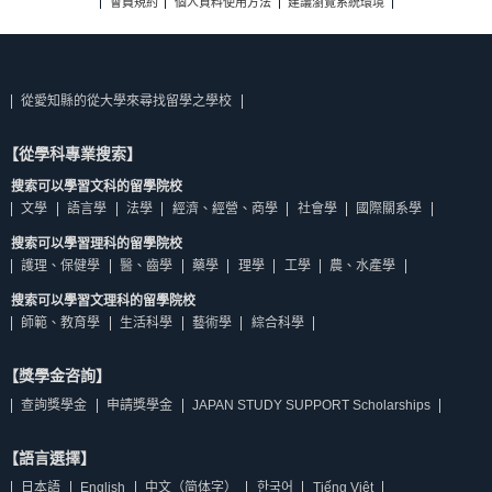
會員規約
個人資料使用方法
建議瀏覽系統環境
從愛知縣的從大學來尋找留學之學校
【從學科專業搜索】
搜索可以學習文科的留學院校
文學
語言學
法學
經濟、經營、商學
社會學
國際關系學
搜索可以學習理科的留學院校
護理、保健學
醫、齒學
藥學
理學
工學
農、水產學
搜索可以學習文理科的留學院校
師範、教育學
生活科學
藝術學
綜合科學
【獎學金咨詢】
查詢獎學金
申請獎學金
JAPAN STUDY SUPPORT Scholarships
【語言選擇】
日本語
English
中文（简体字）
한국어
Tiếng Việt