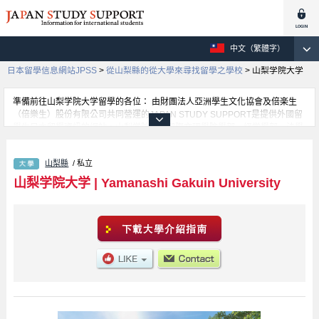
中文（繁體字）
日本留學信息網站JPSS
>
從山梨縣的從大學來尋找留學之學校
>
山梨学院大学
準備前往山梨学院大学留學的各位： 由財團法人亞洲學生文化協會及倍楽生
（倍樂生）股份有限公司共同營運的JAPAN STUDY SUPPORT是提供外國留
學生日本留學資訊的網站。山梨学院大学國際文理學院學部、経営學部、法學
部等等，各科系的詳細資訊都分別刊載在此網站。有需要山梨学院大学留學資
訊的各位同學，請多多利用此網站查詢。另外，此網站上也有刊載約招收留學
山梨縣
/ 私立
生的1300所大學、大學院、短大、專門學校等資訊。
山梨学院大学
|
Yamanashi Gakuin University