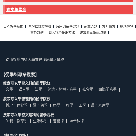
查詢獎學金
日本留學新聞
查詢欲就讀學校
有用的留學資訊
前輩的話
索引檢索
網站導覽
會員規約
個人資料使用方法
建議瀏覽系統環境
從山梨縣的從大學來尋找留學之學校
【從學科專業搜索】
搜索可以學習文科的留學院校
文學
語言學
法學
經濟、經營、商學
社會學
國際關系學
搜索可以學習理科的留學院校
護理、保健學
醫、齒學
藥學
理學
工學
農、水產學
搜索可以學習文理科的留學院校
師範、教育學
生活科學
藝術學
綜合科學
【獎學金咨詢】