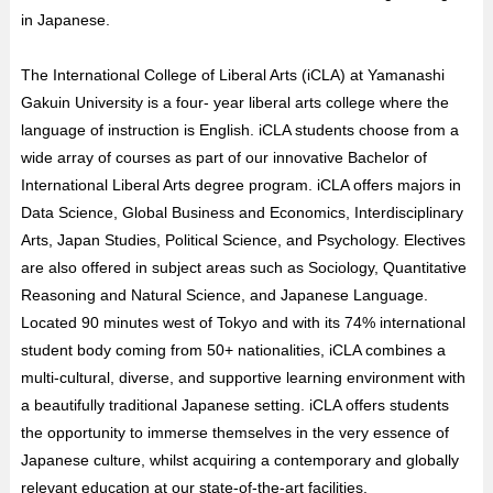
in Japanese.
The International College of Liberal Arts (iCLA) at Yamanashi
Gakuin University is a four- year liberal arts college where the
language of instruction is English. iCLA students choose from a
wide array of courses as part of our innovative Bachelor of
International Liberal Arts degree program. iCLA offers majors in
Data Science, Global Business and Economics, Interdisciplinary
Arts, Japan Studies, Political Science, and Psychology. Electives
are also offered in subject areas such as Sociology, Quantitative
Reasoning and Natural Science, and Japanese Language.
Located 90 minutes west of Tokyo and with its 74% international
student body coming from 50+ nationalities, iCLA combines a
multi-cultural, diverse, and supportive learning environment with
a beautifully traditional Japanese setting. iCLA offers students
the opportunity to immerse themselves in the very essence of
Japanese culture, whilst acquiring a contemporary and globally
relevant education at our state-of-the-art facilities.