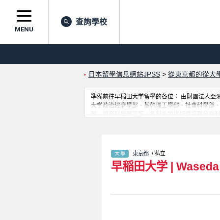
查詢學校
MENU
日本留學信息網站JPSS
>
從東京都的從大
準備前往早稲田大学留學的各位： 由財團法人亞洲學
大学政治經濟學部、基幹理工學部、社會科學部、Inte
部、體育科學部等等，各科系的詳細資訊都分別刊
學、大學院、短大、專門學校等資訊。
東京都
/ 私立
早稲田大学
|
Waseda 