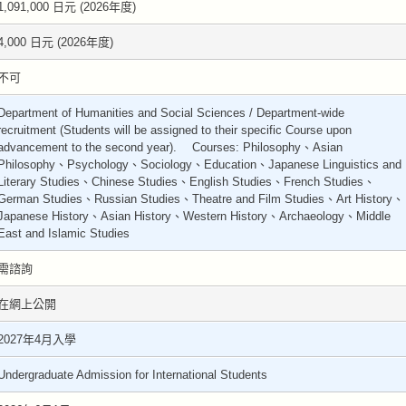
1,091,000 日元 (2026年度)
4,000 日元 (2026年度)
不可
Department of Humanities and Social Sciences / Department-wide
recruitment (Students will be assigned to their specific Course upon
advancement to the second year). Courses: Philosophy、Asian
Philosophy、Psychology、Sociology、Education、Japanese Linguistics and
Literary Studies、Chinese Studies、English Studies、French Studies、
German Studies、Russian Studies、Theatre and Film Studies、Art History、
Japanese History、Asian History、Western History、Archaeology、Middle
East and Islamic Studies
需諮詢
在網上公開
2027年4月入學
Undergraduate Admission for International Students