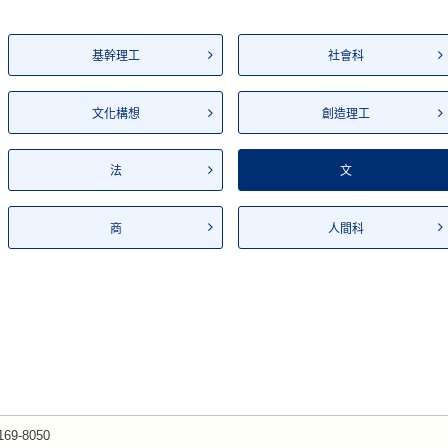
基幹理工
社會科
文化構想
創造理工
法
文
商
人間科
169-8050