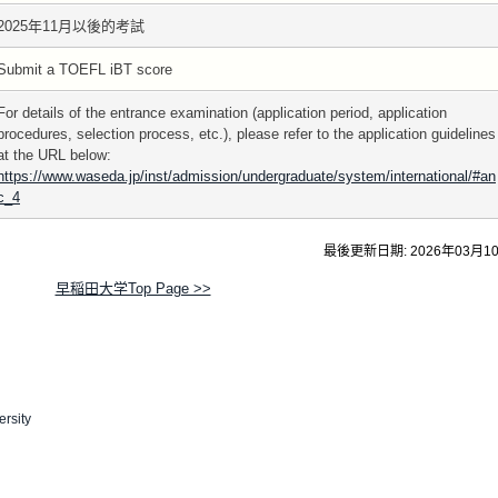
2025年11月以後的考試
Submit a TOEFL iBT score
For details of the entrance examination (application period, application
procedures, selection process, etc.), please refer to the application guidelines
at the URL below:
https://www.waseda.jp/inst/admission/undergraduate/system/international/#an
c_4
最後更新日期: 2026年03月1
早稲田大学Top Page >>
rsity