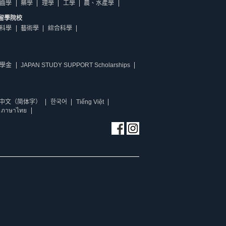
齒學
藥學
理學
工學
農、水產學
留學院校
科學
藝術學
綜合科學
學金
JAPAN STUDY SUPPORT Scholarships
中文（简体字）
한국어
Tiếng Việt
ภาษาไทย