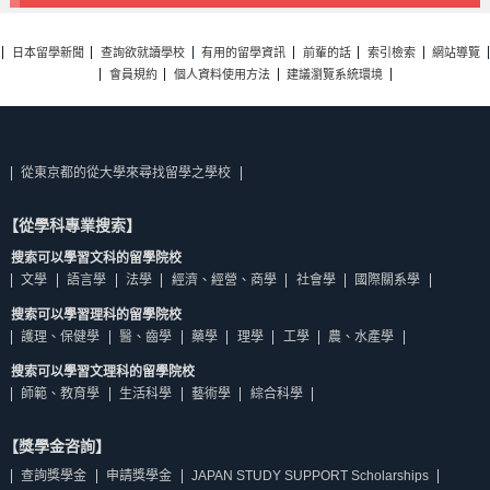
日本留學新聞
查詢欲就讀學校
有用的留學資訊
前輩的話
索引檢索
網站導覽
會員規約
個人資料使用方法
建議瀏覽系統環境
從東京都的從大學來尋找留學之學校
【從學科專業搜索】
搜索可以學習文科的留學院校
文學
語言學
法學
經濟、經營、商學
社會學
國際關系學
搜索可以學習理科的留學院校
護理、保健學
醫、齒學
藥學
理學
工學
農、水產學
搜索可以學習文理科的留學院校
師範、教育學
生活科學
藝術學
綜合科學
【獎學金咨詢】
查詢獎學金
申請獎學金
JAPAN STUDY SUPPORT Scholarships