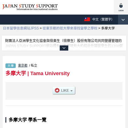
中文（繁體字）
日本留學信息網站JPSS
>
從東京都的從大學來尋找留學之學校
>
多摩大学
財團法人亞洲學生文化協會與倍楽生（倍樂生）股份有限公司共同營運管理的
JAPAN STUDY SUPPORT網站裡有刊載著現有大約招收外國留學生的1300個
學校的大學學部、大學院、短期大學、專門學校的招生訊息。
在這裡有刊載著多摩大学的詳細招生訊息。有Global Studies學部、
Management & Information Sciences學部等各別學部的不同訊息，以及招收
東京都
/ 私立
名額、合格人數等考試資訊、設施介紹、聯絡方式等對外國留學生是必要之訊
息都刊載於此，請務必查閱及利用此網站。
多摩大学
|
Tama University
多摩大学 學系一覽