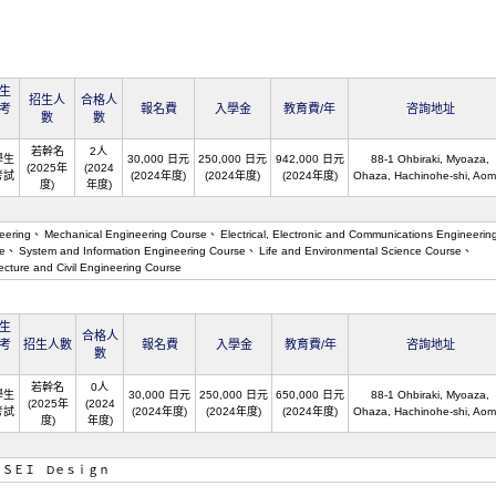
生
招生人
合格人
考
報名費
入學金
教育費/年
咨詢地址
數
數
若幹名
2人
學生
30,000 日元
250,000 日元
942,000 日元
88-1 Ohbiraki, Myoaza,
(2025年
(2024
考試
(2024年度)
(2024年度)
(2024年度)
Ohaza, Hachinohe-shi, Aom
度)
年度)
eering
Mechanical Engineering Course
Electrical, Electronic and Communications Engineerin
e
System and Information Engineering Course
Life and Environmental Science Course
tecture and Civil Engineering Course
生
合格人
考
招生人數
報名費
入學金
教育費/年
咨詢地址
數
若幹名
0人
學生
30,000 日元
250,000 日元
650,000 日元
88-1 Ohbiraki, Myoaza,
(2025年
(2024
考試
(2024年度)
(2024年度)
(2024年度)
Ohaza, Hachinohe-shi, Aom
度)
年度)
ＮＳＥＩ Dｅｓｉｇｎ