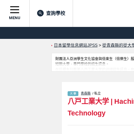
查詢學校
MENU
日本留學信息網站JPSS
>
從青森縣的從大
財團法人亞洲學生文化協會與倍楽生（倍樂生）股份有
短期大學、專門學校的招生訊息。
在這裡有刊載著八戸工業大学的詳細招生訊息。有En
留學生是必要之訊息都刊載於此，請務必查閱及
青森縣
/ 私立
八戸工業大学
|
Hachin
Technology