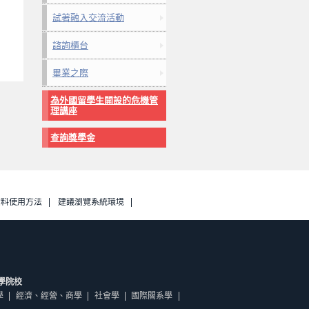
試著融入交流活動
諮詢櫃台
畢業之際
為外國留學生開設的危機管
理講座
查詢獎學金
資料使用方法
建議瀏覽系統環境
學院校
學
經濟、經營、商學
社會學
國際關系學