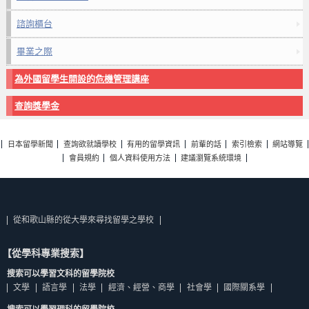
諮詢櫃台
畢業之際
為外國留學生開設的危機管理講座
查詢獎學金
日本留學新聞
查詢欲就讀學校
有用的留學資訊
前輩的話
索引檢索
網站導覽
會員規約
個人資料使用方法
建議瀏覽系統環境
從和歌山縣的從大學來尋找留學之學校
【從學科專業搜索】
搜索可以學習文科的留學院校
文學
語言學
法學
經濟、經營、商學
社會學
國際關系學