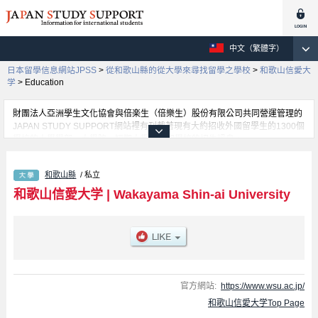
中文（繁體字）
日本留學信息網站JPSS
>
從和歌山縣的從大學來尋找留學之學校
>
和歌山信愛大
学
>
Education
財團法人亞洲學生文化協會與倍楽生（倍樂生）股份有限公司共同營運管理的
JAPAN STUDY SUPPORT網站裡有刊載著現有大約招收外國留學生的1300個
學校的大學學部、大學院、短期大學、專門學校的招生訊息。
在這裡有刊載著和歌山信愛大学的詳細招生訊息。有Education學部等各別學
部的不同訊息，以及招收名額、合格人數等考試資訊、設施介紹、聯絡方式等
和歌山縣
/ 私立
對外國留學生是必要之訊息都刊載於此，請務必查閱及利用此網站。
和歌山信愛大学
|
Wakayama Shin-ai University
官方網站:
https://www.wsu.ac.jp/
和歌山信愛大学Top Page