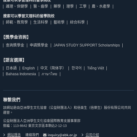
搜索可以學習理科的留學院校
護理、保健學
醫、齒學
藥學
理學
工學
農、水產學
搜索可以學習文理科的留學院校
師範、教育學
生活科學
藝術學
綜合科學
【獎學金咨詢】
查詢獎學金
申請獎學金
JAPAN STUDY SUPPORT Scholarships
【語言選擇】
日本語
English
中文（简体字）
한국어
Tiếng Việt
Bahasa Indonesia
ภาษาไทย
聯繫我們
該網站是由亞洲學生文化協會（公益財團法人）和倍楽生（倍樂生）股份有限公司共同
運營。
公益財團法人亞洲學生文化協會國際教育支援事業部
郵編：113-8642 東京文京區本駒込2-12-13
網站理念
連絡我們
公司介紹