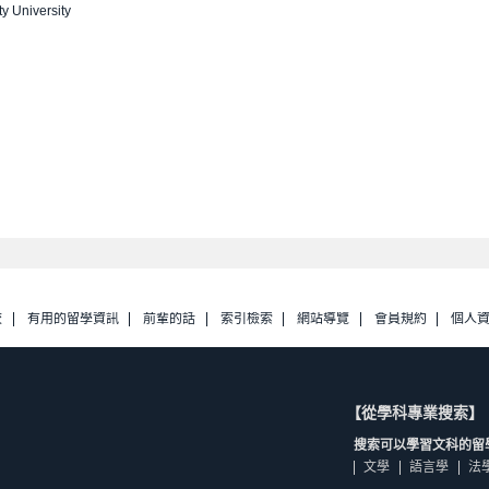
y University
校
有用的留學資訊
前輩的話
索引檢索
網站導覽
會員規約
個人
【從學科專業搜索】
搜索可以學習文科的留
文學
語言學
法