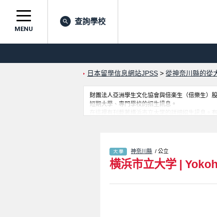
查詢學校
MENU
日本留學信息網站JPSS
>
從神奈川縣的從
財團法人亞洲學生文化協會與倍楽生（倍樂生）股份有
短期大學、專門學校的招生訊息。
在這裡有刊載著横浜市立大学的詳細招生訊息。
施介紹、聯絡方式等對外國留學生是必要之訊息
神奈川縣
/ 公立
横浜市立大学
|
Yokoh