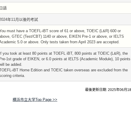
日語
2024年11月以後的考試
You must have a TOEFL-iBT score of 61 or above, TOEIC (L&R) 600 or
above, GTEC (Test/CBT) 1140 or above, EIKEN Pre-1 or above, or IELTS
Academic 5.0 or above. Only tests taken from April 2023 are accepted.
If you took at least 80 points at TOEFL iBT, 800 points at TOEIC (L&R), the
Pre-1st grade of EIKEN, or 6.0 points at IELTS (Academic Module), 10 points
will be added.
TOEFL-iBT Home Edition and TOEIC taken overseas are excluded from the
scoring criteria.
最後更新日期: 2025年06月1
横浜市立大学Top Page >>