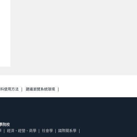
資料使用方法
建議瀏覽系統環境
學院校
學
經濟、經營、商學
社會學
國際關系學