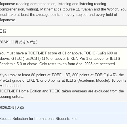
Japanese (reading comprehension, listening and listening-reading
comprehension, writing), Mathematics (course 1), "Japan and the World". You
must take at least the average points in every subject and every field of
Japanese.
日語
2024年11月以後的考試
You must have a TOEFL-iBT score of 61 or above, TOEIC (L&R) 600 or
above, GTEC (Test/CBT) 1140 or above, EIKEN Pre-1 or above, or IELTS
Academic 5.0 or above. Only tests taken from April 2023 are accepted.
If you took at least 80 points at TOEFL iBT, 800 points at TOEIC (L&R), the
Pre-1st grade of EIKEN, or 6.0 points at IELTS (Academic Module), 10 points
will be added.
TOEFL-iBT Home Edition and TOEIC taken overseas are excluded from the
scoring criteria.
2026年4月入學
Special Selection for International Students 2nd