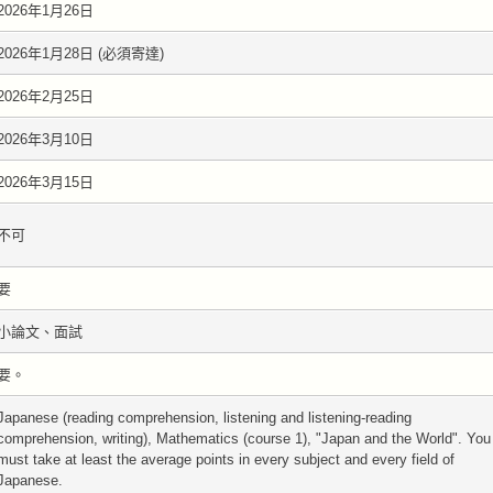
2026年1月26日
2026年1月28日 (必須寄達)
2026年2月25日
2026年3月10日
2026年3月15日
不可
要
小論文、面試
要。
Japanese (reading comprehension, listening and listening-reading
comprehension, writing), Mathematics (course 1), "Japan and the World". You
must take at least the average points in every subject and every field of
Japanese.