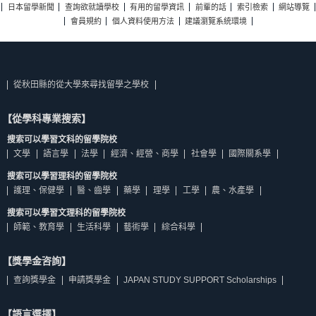
日本留學新聞
查詢欲就讀學校
有用的留學資訊
前輩的話
索引檢索
網站導覽
會員規約
個人資料使用方法
建議瀏覽系統環境
從秋田縣的從大學來尋找留學之學校
【從學科專業搜索】
搜索可以學習文科的留學院校
文學
語言學
法學
經濟、經營、商學
社會學
國際關系學
搜索可以學習理科的留學院校
護理、保健學
醫、齒學
藥學
理學
工學
農、水產學
搜索可以學習文理科的留學院校
師範、教育學
生活科學
藝術學
綜合科學
【獎學金咨詢】
查詢獎學金
申請獎學金
JAPAN STUDY SUPPORT Scholarships
【語言選擇】