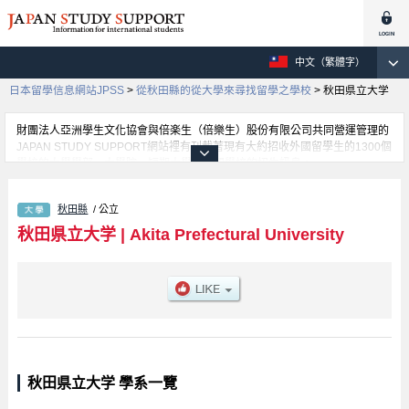
中文（繁體字）
日本留學信息網站JPSS
>
從秋田縣的從大學來尋找留學之學校
>
秋田県立大学
財團法人亞洲學生文化協會與倍楽生（倍樂生）股份有限公司共同營運管理的
JAPAN STUDY SUPPORT網站裡有刊載著現有大約招收外國留學生的1300個
學校的大學學部、大學院、短期大學、專門學校的招生訊息。
在這裡有刊載著秋田県立大学的詳細招生訊息。有系統科學技術學院學部、生
物資源科學學院學部等各別學部的不同訊息，以及招收名額、合格人數等考試
秋田縣
/ 公立
資訊、設施介紹、聯絡方式等對外國留學生是必要之訊息都刊載於此，請務必
查閱及利用此網站。
秋田県立大学
|
Akita Prefectural University
秋田県立大学 學系一覽