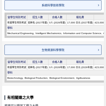
系統科學技術學院
留學生特別考試
招生人數
合格人數
報名費
有留學生特別考試
若幹名 (2027年度)
0人 (2026年度)
17,000 日元 (2027年度)
423,000
學科
Mechanical Engineering
Intelligent Mechatronics
Information and Computer Science
Ar
生物資源科學學院
留學生特別考試
招生人數
合格人數
報名費
有留學生特別考試
若幹名 (2027年度)
0人 (2026年度)
17,000 日元 (2026年度)
423,000
學科
Biotechnology
Biological Production
Biological Environment
Agribusiness
有相關連之大學
搜尋可以學習工學之大學