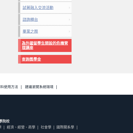
試著融入交流活動
諮詢櫃台
畢業之際
為外國留學生開設的危機管
理講座
查詢獎學金
資料使用方法
建議瀏覽系統環境
學院校
學
經濟、經營、商學
社會學
國際關系學