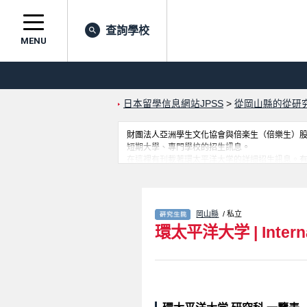
查詢學校
MENU
日本留學信息網站JPSS
>
從岡山縣的從研
財團法人亞洲學生文化協會與倍楽生（倍樂生）股份有
短期大學、專門學校的招生訊息。
在這裡有刊載著環太平洋大学的詳細招生訊息。有Grad
生是必要之訊息都刊載於此，請務必查閱及利用
岡山縣
/ 私立
環太平洋大学
|
Intern