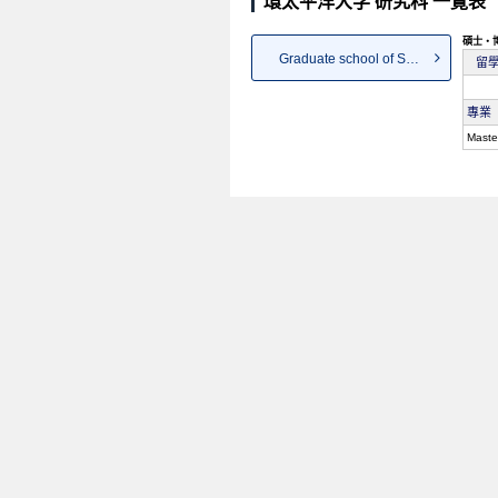
環太平洋大学 研究科 一覽表
碩士・
Graduate school of Sport Science
留
專業
Maste