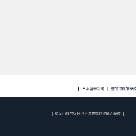
日本留學新聞
查詢欲就讀學
從岡山縣的從研究生院來尋找留學之學校