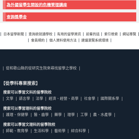
為外國留學生開設的危機管理講座
查詢獎學金
日本留學新聞
查詢欲就讀學校
有用的留學資訊
前輩的話
索引檢索
網站導覽
會員規約
個人資料使用方法
建議瀏覽系統環境
從和歌山縣的從研究生院來尋找留學之學校
【從學科專業搜索】
搜索可以學習文科的留學院校
文學
語言學
法學
經濟、經營、商學
社會學
國際關系學
搜索可以學習理科的留學院校
護理、保健學
醫、齒學
藥學
理學
工學
農、水產學
搜索可以學習文理科的留學院校
師範、教育學
生活科學
藝術學
綜合科學