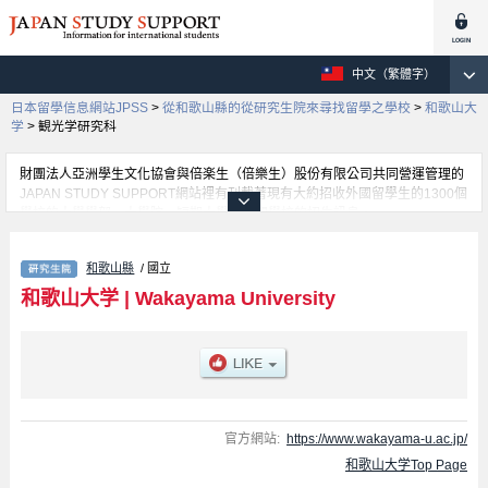
中文（繁體字）
日本留學信息網站JPSS
>
從和歌山縣的從研究生院來尋找留學之學校
>
和歌山大
学
>
観光学研究科
財團法人亞洲學生文化協會與倍楽生（倍樂生）股份有限公司共同營運管理的
JAPAN STUDY SUPPORT網站裡有刊載著現有大約招收外國留學生的1300個
學校的大學學部、大學院、短期大學、專門學校的招生訊息。
在這裡有刊載著和歌山大学的詳細招生訊息。有Graduate school of
Economics、Graduate school of Systems Engineering、観光学研究科等各
和歌山縣
/ 國立
別研究科的不同訊息，以及招收名額、合格人數等考試資訊、設施介紹、聯絡
方式等對外國留學生是必要之訊息都刊載於此，請務必查閱及利用此網站。
和歌山大学
|
Wakayama University
官方網站:
https://www.wakayama-u.ac.jp/
和歌山大学Top Page