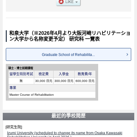
和泉大学（※2026年4月より大阪河﨑リハビリテーショ
ン大学から名称変更予定） 研究科 一覽表
Graduate School of Rehabilita...
碩士・博士前期課程
留學生特別考試
檢定費
入學金
教育費/年
無
30,000 日元
300,000 日元
600,000 日元
專業
Master Course of Rehabilitation
最近的學校閱歷
[研究生院]
Izumi University (scheduled to change its name from Osaka Kawasaki