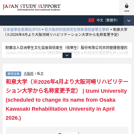
中文（繁體字）
日本留學信息網站JPSS
>
從大阪府的從研究生院來尋找留學之學校
>
和泉大学
（※2026年4月より大阪河﨑リハビリテーション大学から名称変更予定）
財團法人亞洲學生文化協會與倍楽生（倍樂生）股份有限公司共同營運管理的
JAPAN STUDY SUPPORT網站裡有刊載著現有大約招收外國留學生的1300個
學校的大學學部、大學院、短期大學、專門學校的招生訊息。
在這裡有刊載著和泉大学（※2026年4月より大阪河﨑リハビリテーション大
学から名称変更予定）的詳細招生訊息。有Graduate School of Rehabilitation
大阪府
/ 私立
等各別研究科的不同訊息，以及招收名額、合格人數等考試資訊、設施介紹、
聯絡方式等對外國留學生是必要之訊息都刊載於此，請務必查閱及利用此網
和泉大学（※2026年4月より大阪河﨑リハビリテー
站。
ション大学から名称変更予定）
|
Izumi University
(scheduled to change its name from Osaka
Kawasaki Rehabilitation University in April
2026.)