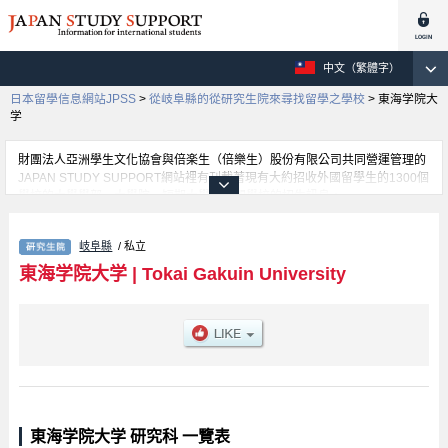
中文（繁體字）
日本留學信息網站JPSS
>
從岐阜縣的從研究生院來尋找留學之學校
>
東海学院大
学
財團法人亞洲學生文化協會與倍楽生（倍樂生）股份有限公司共同營運管理的
JAPAN STUDY SUPPORT網站裡有刊載著現有大約招收外國留學生的1300個
學校的大學學部、大學院、短期大學、專門學校的招生訊息。
在這裡有刊載著東海学院大学的詳細招生訊息。有Human Relation等各別研
究科的不同訊息，以及招收名額、合格人數等考試資訊、設施介紹、聯絡方式
岐阜縣
/ 私立
等對外國留學生是必要之訊息都刊載於此，請務必查閱及利用此網站。
東海学院大学
|
Tokai Gakuin University
東海学院大学 研究科 一覽表