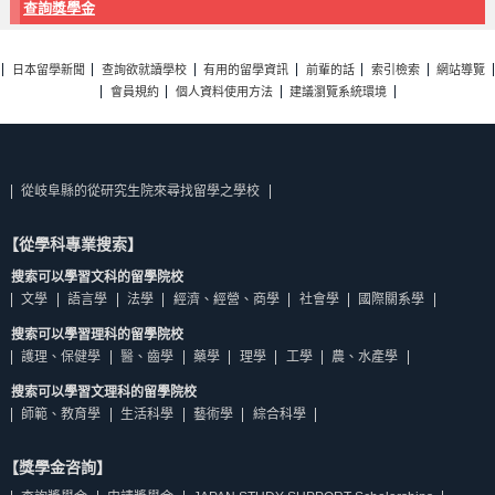
查詢獎學金
日本留學新聞
查詢欲就讀學校
有用的留學資訊
前輩的話
索引檢索
網站導覽
會員規約
個人資料使用方法
建議瀏覽系統環境
從岐阜縣的從研究生院來尋找留學之學校
【從學科專業搜索】
搜索可以學習文科的留學院校
文學
語言學
法學
經濟、經營、商學
社會學
國際關系學
搜索可以學習理科的留學院校
護理、保健學
醫、齒學
藥學
理學
工學
農、水產學
搜索可以學習文理科的留學院校
師範、教育學
生活科學
藝術學
綜合科學
【獎學金咨詢】