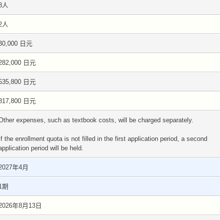
8人
2人
30,000 日元
282,000 日元
535,800 日元
817,800 日元
Other expenses, such as textbook costs, will be charged separately.
If the enrollment quota is not filled in the first application period, a second
application period will be held.
2027年4月
1期
2026年8月13日