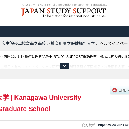
ヘルスイノベーション研究科 | 神奈川県立保健福祉大学(研究生院) | 日本的留學信...
研究生院來尋找留學之學校
>
神奈川県立保健福祉大学
>
ヘルスイノベー
限公司共同營運管理的JAPAN STUDY SUPPORT網站裡有刊載著現有大約招
招生訊息。有ヘルスイノベーション研究科等各別研究科的不同訊息，以及招收名額、
及利用此網站。
大学
|
Kanagawa University
Graduate School
官方網站:
https://www.kuhs.ac.