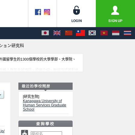
ション研究科
收外國留學生的1300個學校的大學學部、大學院、
合格人數等考試資訊、設施介紹、聯絡方式等對外
[研究生院]
Kanagawa University of
Human Services Graduate
School
jp/