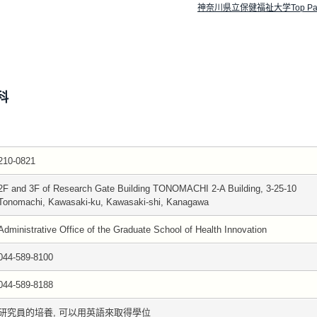
神奈川県立保健福祉大学Top Pa
科
210-0821
2F and 3F of Research Gate Building TONOMACHI 2-A Building, 3-25-10
Tonomachi, Kawasaki-ku, Kawasaki-shi, Kanagawa
Administrative Office of the Graduate School of Health Innovation
044-589-8100
044-589-8188
研究員的培養, 可以用英語來取得學位