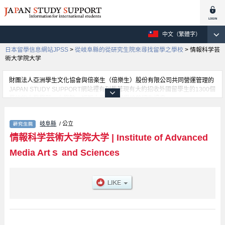
中文（繁體字）
日本留學信息網站JPSS
>
從岐阜縣的從研究生院來尋找留學之學校
>
情報科学芸
術大学院大学
財團法人亞洲學生文化協會與倍楽生（倍樂生）股份有限公司共同營運管理的
JAPAN STUDY SUPPORT網站裡有刊載著現有大約招收外國留學生的1300個
學校的大學學部、大學院、短期大學、專門學校的招生訊息。
在這裡有刊載著情報科学芸術大学院大学的詳細招生訊息。有Graduate
school of Media Creations等各別研究科的不同訊息，以及招收名額、合格人
岐阜縣
/ 公立
數等考試資訊、設施介紹、聯絡方式等對外國留學生是必要之訊息都刊載於
此，請務必查閱及利用此網站。
情報科学芸術大学院大学
|
Institute of Advanced
Media Artｓ and Sciences