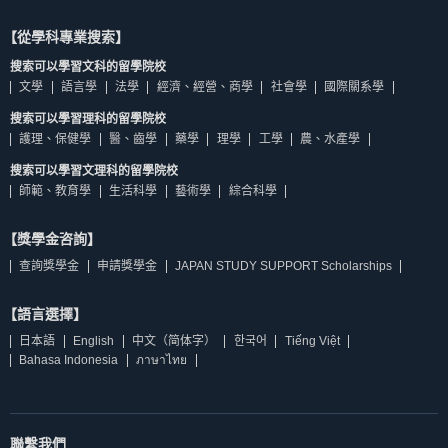
【從學科專業搜索】
搜索可以學習文科的留學院校
文學
語言學
法學
經濟、經營、商學
社會學
國際關系學
搜索可以學習理科的留學院校
護理、保健學
醫、齒學
藥學
理學
工學
農、水產學
搜索可以學習文理科的留學院校
師範、教育學
生活科學
藝術學
綜合科學
【獎學金咨詢】
查詢獎學金
申請獎學金
JAPAN STUDY SUPPORT Scholarships
【語言選擇】
日本語
English
中文（简体字）
한국어
Tiếng Việt
Bahasa Indonesia
ภาษาไทย
聯繫我們