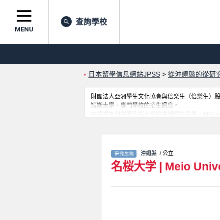
查詢學校
MENU
日本留學信息網站JPSS
>
從沖繩縣的從研
財團法人亞洲學生文化協會與倍楽生（倍樂生）股份有
短期大學、專門學校的招生訊息。
在這裡有刊載著名桜大学的詳細招生訊息。有Graduate Sch
及招收名額、合格人數等考試資訊、設施介紹、
沖繩縣
/ 公立
名桜大学
|
Meio Univ