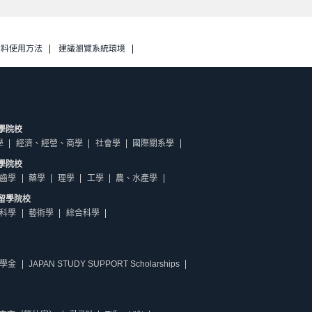
資料使用方法
建議瀏覽系統環境
學院校
學
經濟、經營、商學
社會學
國際關系學
學院校
齒學
藥學
理學
工學
農、水產學
留學院校
科學
藝術學
綜合科學
學金
JAPAN STUDY SUPPORT Scholarships