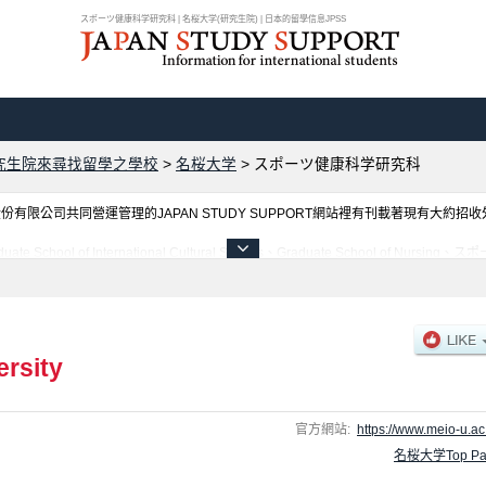
スポーツ健康科学研究科 | 名桜大学(研究生院) | 日本的留學信息JPSS
究生院來尋找留學之學校
>
名桜大学
>
スポーツ健康科学研究科
限公司共同營運管理的JAPAN STUDY SUPPORT網站裡有刊載著現有大約招
ool of International Cultural Studies、Graduate School of
聯絡方式等對外國留學生是必要之訊息都刊載於此，請務必查閱及利用此網站。
ersity
官方網站:
https://www.meio-u.ac.
名桜大学Top Pa