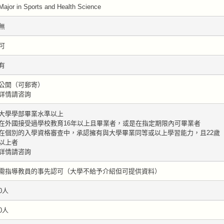
Major in Sports and Health Science
無
可
有
公開（可郵寄）
詳情請咨詢
大學學部畢業水準以上
在外國接受過學校教育16年以上且畢業者，或是在指定期限內可畢業者
在個別的入學資格審查中，承認擁有與大學畢業同等或以上學習能力，且22歲
以上者
詳情請咨詢
需指導教員的事先認可（大學不給予介紹但可提供資料）
0人
0人