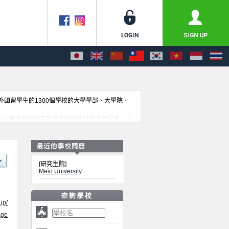
收外國留學生的1300個學校的大學學部、大學院、
 Nursing、スポーツ健康科学研究科等各別研究科的不同訊息，以
[研究生院]
Meio University
jp/
ge