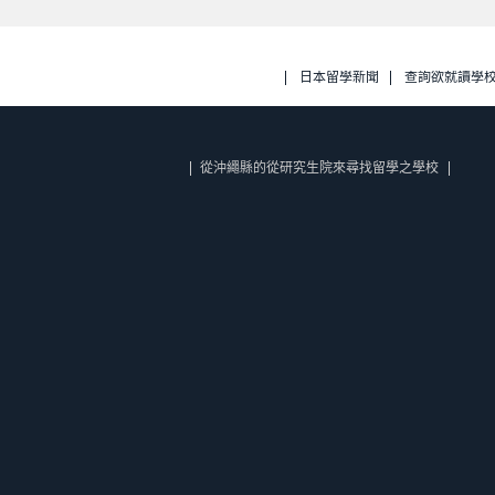
日本留學新聞
查詢欲就讀學
從沖繩縣的從研究生院來尋找留學之學校