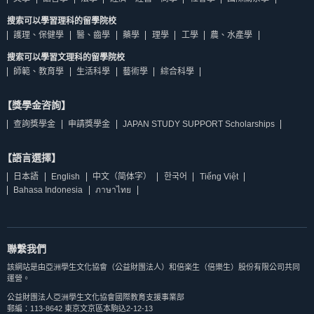
搜索可以學習理科的留學院校
護理、保健學
醫、齒學
藥學
理學
工學
農、水產學
搜索可以學習文理科的留學院校
師範、教育學
生活科學
藝術學
綜合科學
【獎學金咨詢】
查詢獎學金
申請獎學金
JAPAN STUDY SUPPORT Scholarships
【語言選擇】
日本語
English
中文（简体字）
한국어
Tiếng Việt
Bahasa Indonesia
ภาษาไทย
聯繫我們
該網站是由亞洲學生文化協會（公益財團法人）和倍楽生（倍樂生）股份有限公司共同
運營。
公益財團法人亞洲學生文化協會國際教育支援事業部
郵編：113-8642 東京文京區本駒込2-12-13