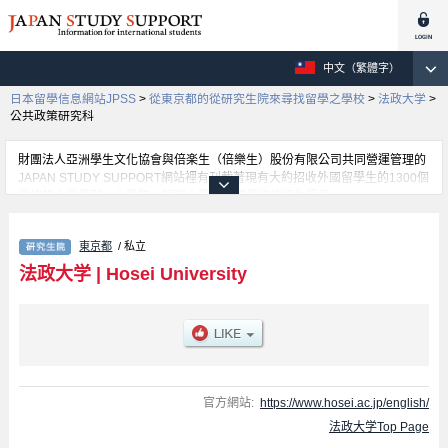
中文（繁體字）
日本留學信息網站JPSS
>
從東京都的從研究生院來尋找留學之學校
>
法政大学
>
公共政策研究科
財團法人亞洲學生文化協會與倍楽生（倍樂生）股份有限公司共同營運管理的
JAPAN STUDY SUPPORT網站裡有刊載著現有大約招收外國留學生的1300個
學校的大學學部、大學院、短期大學、專門學校的招生訊息。
在這裡有刊載著法政大学的詳細招生訊息。有Graduate school of
Economics、Graduate school of Law、Graduate school of Politics、
東京都
/ 私立
Grauate school of Sociology、Graduate school of Business
Administration、Graduate school of Humanities、Graduate school of
法政大学
|
Hosei University
Science and Engineering、Graduate school of Social Well-being Studies、
Graduate School of Computer and Information Sciences、Institute of
International Japanese Studies、Law School、Engineering and Design、
Graduate school of Intercultural Communication、Innovation
Management、Instiｔute of Regional Development、公共政策研究科、
Career Studies、Graduate School of Sports and Health Studies、Institute of
Integrated Science and Technology、Institute for Solidarity-based Society等
官方網站:
https://www.hosei.ac.jp/english/
各別研究科的不同訊息，以及招收名額、合格人數等考試資訊、設施介紹、聯
法政大学Top Page
絡方式等對外國留學生是必要之訊息都刊載於此，請務必查閱及利用此網站。