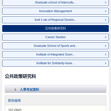
Graduate school of Intercultu...
Innovation Management
Instiｔute of Regional Develo...
公共政策研究科
Career Studies
Graduate School of Sports and...
Institute of Integrated Scien...
Institute for Solidarity-base...
公共政策研究科
入學考試資料
郵政編碼
162-0843