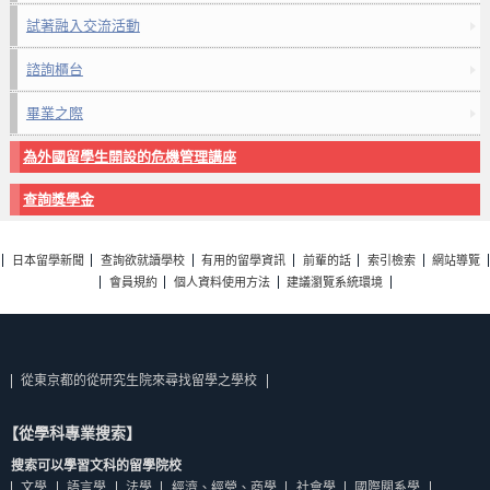
試著融入交流活動
諮詢櫃台
畢業之際
為外國留學生開設的危機管理講座
查詢獎學金
日本留學新聞
查詢欲就讀學校
有用的留學資訊
前輩的話
索引檢索
網站導覽
會員規約
個人資料使用方法
建議瀏覽系統環境
從東京都的從研究生院來尋找留學之學校
【從學科專業搜索】
搜索可以學習文科的留學院校
文學
語言學
法學
經濟、經營、商學
社會學
國際關系學