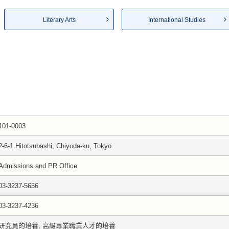
Literary Arts
International Studies
101-0003
2-6-1 Hitotsubashi, Chiyoda-ku, Tokyo
Admissions and PR Office
03-3237-5656
03-3237-4236
研究員的培養, 高級專業職業人才的培養