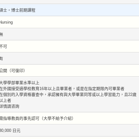
碩士・博士前期課程
Nursing
無
不可
有
公開（可復印）
大學學部畢業水準以上
在外國接受過學校教育16年以上且畢業者，或是在指定期限內可畢業者
在個別的入學資格審查中，承認擁有與大學畢業同等或以上學習能力，且22歲
以上者
詳情請咨詢
需指導教員的事先認可（大學不給予介紹）
30,000 日元