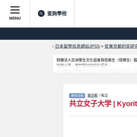
查詢學校
MENU
日本留學信息網站JPSS
>
從東京都的從研
財團法人亞洲學生文化協會與倍楽生（倍樂生）股份有
短期大學、專門學校的招生訊息。
在這裡有刊載著共立女子大学的詳細招生訊息。有Home E
訊、設施介紹、聯絡方式等對外國留學生是必要
東京都
/ 私立
共立女子大学
|
Kyori