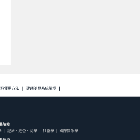
資料使用方法
建議瀏覽系統環境
學院校
學
經濟、經營、商學
社會學
國際關系學