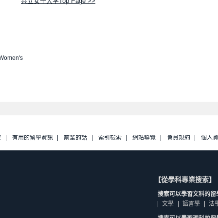
共立女子大学Top Page >>
 Women's
校
有用的留學資訊
前輩的話
索引檢索
網站導覽
會員規約
個人
【從學科專業搜索】
搜索可以學習文科的留
文學
語言學
法