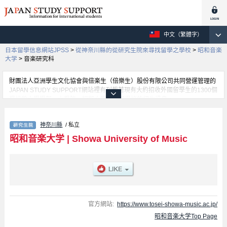
中文（繁體字）
日本留學信息網站JPSS
>
從神奈川縣的從研究生院來尋找留學之學校
>
昭和音楽
大学
>
音楽研究科
財團法人亞洲學生文化協會與倍楽生（倍樂生）股份有限公司共同營運管理的
JAPAN STUDY SUPPORT網站裡有刊載著現有大約招收外國留學生的1300個
學校的大學學部、大學院、短期大學、專門學校的招生訊息。
在這裡有刊載著昭和音楽大学的詳細招生訊息。有音楽研究科等各別研究科的
不同訊息，以及招收名額、合格人數等考試資訊、設施介紹、聯絡方式等對外
神奈川縣
/ 私立
國留學生是必要之訊息都刊載於此，請務必查閱及利用此網站。
昭和音楽大学
|
Showa University of Music
官方網站:
https://www.tosei-showa-music.ac.jp/
昭和音楽大学Top Page