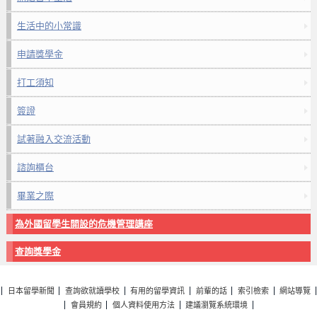
生活中的小常識
申請獎學金
打工須知
簽證
試著融入交流活動
諮詢櫃台
畢業之際
為外國留學生開設的危機管理講座
查詢獎學金
日本留學新聞
查詢欲就讀學校
有用的留學資訊
前輩的話
索引檢索
網站導覽
會員規約
個人資料使用方法
建議瀏覽系統環境