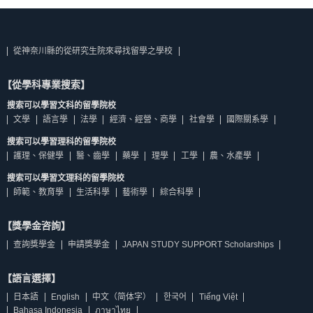
從神奈川縣的從研究生院來尋找留學之學校
【從學科專業搜索】
搜索可以學習文科的留學院校
文學
語言學
法學
經濟、經營、商學
社會學
國際關系學
搜索可以學習理科的留學院校
護理、保健學
醫、齒學
藥學
理學
工學
農、水產學
搜索可以學習文理科的留學院校
師範、教育學
生活科學
藝術學
綜合科學
【獎學金咨詢】
查詢獎學金
申請獎學金
JAPAN STUDY SUPPORT Scholarships
【語言選擇】
日本語
English
中文（简体字）
한국어
Tiếng Việt
Bahasa Indonesia
ภาษาไทย