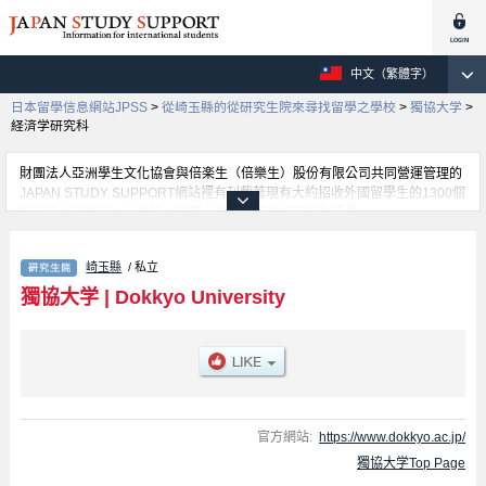
中文（繁體字）
日本留學信息網站JPSS
>
從崎玉縣的從研究生院來尋找留學之學校
>
獨協大学
>
経済学研究科
財團法人亞洲學生文化協會與倍楽生（倍樂生）股份有限公司共同營運管理的
JAPAN STUDY SUPPORT網站裡有刊載著現有大約招收外國留學生的1300個
學校的大學學部、大學院、短期大學、專門學校的招生訊息。
在這裡有刊載著獨協大学的詳細招生訊息。有Law、Foreign Language、経済
学研究科等各別研究科的不同訊息，以及招收名額、合格人數等考試資訊、設
崎玉縣
/ 私立
施介紹、聯絡方式等對外國留學生是必要之訊息都刊載於此，請務必查閱及利
用此網站。
獨協大学
|
Dokkyo University
官方網站:
https://www.dokkyo.ac.jp/
獨協大学Top Page