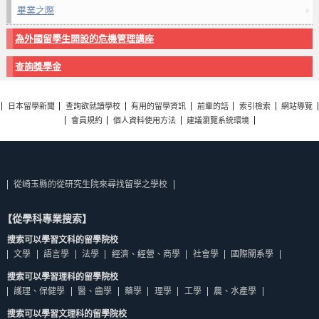
畢業之際
為外國留學生開設的危機管理講座
查詢獎學金
日本留學新聞
查詢欲就讀學校
有用的留學資訊
前輩的話
索引檢索
網站導覽
會員規約
個人資料使用方法
建議瀏覽系統環境
從崎玉縣的從研究生院來尋找留學之學校
【從學科專業搜索】
搜索可以學習文科的留學院校
文學
語言學
法學
經濟、經營、商學
社會學
國際關系學
搜索可以學習理科的留學院校
護理、保健學
醫、齒學
藥學
理學
工學
農、水產學
搜索可以學習文理科的留學院校