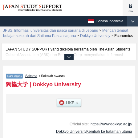
Bahasa Indonesia
JPSS, Informasi universitas dan pasca sarjana di Jepang
>
Mencari tempat
belajar sekolah dari Saitama Pasca sarjana
>
Dokkyo University
>
Economics
JAPAN STUDY SUPPORT yang dikelola bersama oleh The Asian Students
Cultural Association (ABK) dan Benesse Corp. menyediakan informasi
sekitar 1300 universitas, pascasarjana, universitas yunior, akademi
kejuruan yang siap menerima mahasiswa(i) mancanegara.
Tersedia informasi rinci mengenai Dokkyo University, mencakup informasi
Saitama
/ Sekolah swasta
per jurusan riset seperti %% research %%, serta berbagai informasi yang
berguna bagi mahasiswa(i) mancanegara seperti kuota untuk jumlah
獨協大学
|
Dokkyo University
pendaftar dan jumlah kelulusan ujian masuk mahasiswa(i) mancanegara,
informasi mengenai ujian masuk, prasarana kampus, akses jalan, dan
lainnya. Silakan memanfaatkannya.
Official site:
https://www.dokkyo.ac.jp/
Dokkyo UniversityKembali ke halaman utama