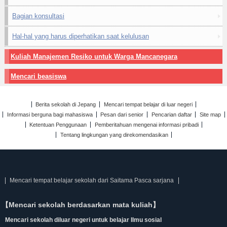
Bagian konsultasi
Hal-hal yang harus diperhatikan saat kelulusan
Kuliah Manajemen Resiko untuk Warga Mancanegara
Mencari beasiswa
Berita sekolah di Jepang
Mencari tempat belajar di luar negeri
Informasi berguna bagi mahasiswa
Pesan dari senior
Pencarian daftar
Site map
Ketentuan Penggunaan
Pemberitahuan mengenai informasi pribadi
Tentang lingkungan yang direkomendasikan
Mencari tempat belajar sekolah dari Saitama Pasca sarjana
【Mencari sekolah berdasarkan mata kuliah】
Mencari sekolah diluar negeri untuk belajar Ilmu sosial