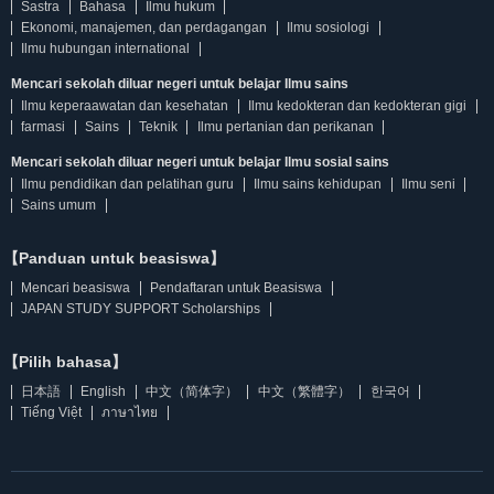
Sastra
Bahasa
Ilmu hukum
Ekonomi, manajemen, dan perdagangan
Ilmu sosiologi
Ilmu hubungan international
Mencari sekolah diluar negeri untuk belajar Ilmu sains
Ilmu keperaawatan dan kesehatan
Ilmu kedokteran dan kedokteran gigi
farmasi
Sains
Teknik
Ilmu pertanian dan perikanan
Mencari sekolah diluar negeri untuk belajar Ilmu sosial sains
Ilmu pendidikan dan pelatihan guru
Ilmu sains kehidupan
Ilmu seni
Sains umum
【Panduan untuk beasiswa】
Mencari beasiswa
Pendaftaran untuk Beasiswa
JAPAN STUDY SUPPORT Scholarships
【Pilih bahasa】
日本語
English
中文（简体字）
中文（繁體字）
한국어
Tiếng Việt
ภาษาไทย