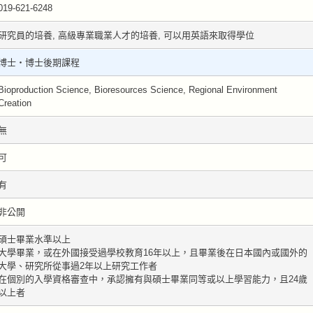
019-621-6248
研究員的培養, 高級專業職業人才的培養, 可以用英語來取得學位
博士・博士後期課程
Bioproduction Science, Bioresources Science, Regional Environment
Creation
無
可
有
非公開
碩士畢業水準以上
大學畢業，或在外國接受過學校教育16年以上，且畢業後在日本國內或國外的
大學、研究所從事過2年以上研究工作者
在個別的入學資格審查中，承認擁有與碩士畢業同等或以上學習能力，且24歲
以上者