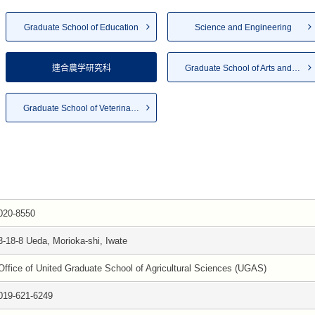
Graduate School of Education
Science and Engineering
連合農学研究科
Graduate School of Arts and S...
Graduate School of Veterinary...
020-8550
3-18-8 Ueda, Morioka-shi, Iwate
Office of United Graduate School of Agricultural Sciences (UGAS)
019-621-6249