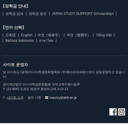
【장학금 안내】
장학금 검색
장학금 응모
JAPAN STUDY SUPPORT Scholarships
【언어 선택】
日本語
English
中文（简体字）
中文（繁體字）
Tiếng Việt
Bahasa Indonesia
ภาษาไทย
사이트 운영자
당 사이트는 (공재)아시아학생문화협회와 (주)베네세코퍼레이션이 공동운영하고 있습니
다.
공익재단법인 아시아학생문화협회 국제교육지원사업부
〒113-8642 도쿄도 분쿄쿠 혼코마고메 2-12-13
사이트 소개
질의 사항