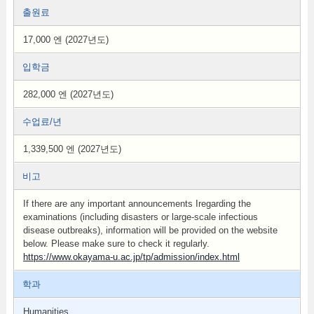
출원료
17,000 엔 (2027년도)
입학금
282,000 엔 (2027년도)
수업료/년
1,339,500 엔 (2027년도)
비고
If there are any important announcements Iregarding the
examinations (including disasters or large-scale infectious
disease outbreaks), information will be provided on the website
below. Please make sure to check it regularly.
https://www.okayama-u.ac.jp/tp/admission/index.html
학과
Humanities