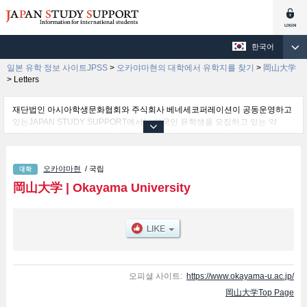
한국어
일본 유학 정보 사이트JPSS
>
오카야마현의 대학에서 유학지를 찾기
>
岡山大学
>
Letters
재단법인 아시아학생문화협회와 주식회사 베네세코퍼레이션이 공동운영하고
있는JAPAN STUDY SUPPORT에서는 외국인 유학생을 모집하고 있는 약
1,300여 개의 대학・대학원・단기대학・전문학교의 정보를 게재하고 있습니
다.
여기에서는 岡山大学 관한 자세한 정보를 게재하고 있어 Letters 학부및Law 학
오카야마현
/ 국립
부및Economics 학부및Science 학부및Medical School 학부및Dental School
학부및Pharmacy 학부및Engineering 학부및Agriculture 학부및Discovery
岡山大学
|
Okayama University
Program for Global Learners 학부 등의 학부별 정보, 모집정원과 합격자수 등
의 입시정보, 시설안내, 교통정보 등 외국인 유학생에게 유익하고 필요한 정보
를 게재하고 있으므로 많이 이용해 주시기 바랍니다.
오피셜 사이트:
https://www.okayama-u.ac.jp/
岡山大学Top Page