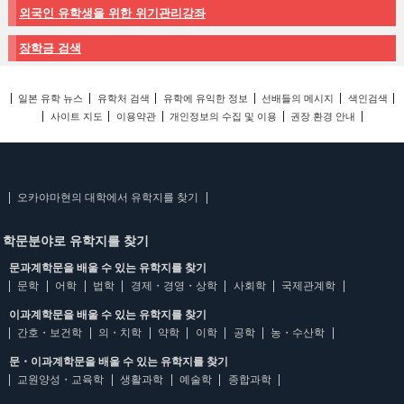
외국인 유학생을 위한 위기관리강좌
장학금 검색
일본 유학 뉴스
유학처 검색
유학에 유익한 정보
선배들의 메시지
색인검색
사이트 지도
이용약관
개인정보의 수집 및 이용
권장 환경 안내
오카야마현의 대학에서 유학지를 찾기
학문분야로 유학지를 찾기
문과계학문을 배울 수 있는 유학지를 찾기
문학
어학
법학
경제・경영・상학
사회학
국제관계학
이과계학문을 배울 수 있는 유학지를 찾기
간호・보건학
의・치학
약학
이학
공학
농・수산학
문・이과계학문을 배울 수 있는 유학지를 찾기
교원양성・교육학
생활과학
예술학
종합과학