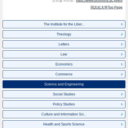
오피셜 사이트:
https://www.doshisha.ac.jp/en/
同志社大学Top Page
The Institute for the Liber...
Theology
Letters
Law
Economics
Commerce
Science and Engineering
Social Studies
Policy Studies
Culture and Information Sci...
Health and Sports Science