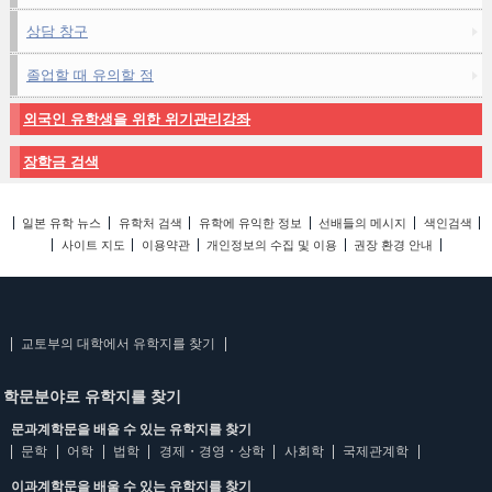
상담 창구
졸업할 때 유의할 점
외국인 유학생을 위한 위기관리강좌
장학금 검색
일본 유학 뉴스
유학처 검색
유학에 유익한 정보
선배들의 메시지
색인검색
사이트 지도
이용약관
개인정보의 수집 및 이용
권장 환경 안내
교토부의 대학에서 유학지를 찾기
학문분야로 유학지를 찾기
문과계학문을 배울 수 있는 유학지를 찾기
문학
어학
법학
경제・경영・상학
사회학
국제관계학
이과계학문을 배울 수 있는 유학지를 찾기