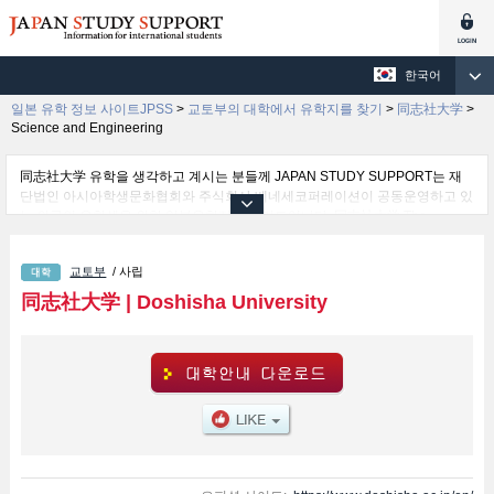
한국어
일본 유학 정보 사이트JPSS
>
교토부의 대학에서 유학지를 찾기
>
同志社大学
>
Science and Engineering
同志社大学 유학을 생각하고 계시는 분들께 JAPAN STUDY SUPPORT는 재
단법인 아시아학생문화협회와 주식회사 베네세코퍼레이션이 공동운영하고 있
는 외국인 유학생을 위한 일본유학정보 사이트입니다. 同志社大学 The
Institute for the Liberal Arts 학부및Theology 학부및Letters 학부및Law 학부및
Economics 학부및Commerce 학부및Science and Engineering 학부및Social
교토부
/ 사립
Studies 학부및Policy Studies 학부및Culture and Information Science 학부및
Health and Sports Science 학부및Life and Medical Sciences 학부및
同志社大学
|
Doshisha University
Psychology 학부및Global Communications 학부및Global and Regional
Studies 학부 등 학부 별 상세 정보도 게재하고 있기 때문에, 同志社大学 관한
유학정보를 찾고 계시는 분들은 꼭 이용해 보시기 바랍니다. 이 외에도 외국인
유학생을 모집을 하고 있는 1,300여 개의 대학・대학원・단기대학・전문학교
의 정보도 게재하고ㅇ 있습니다.