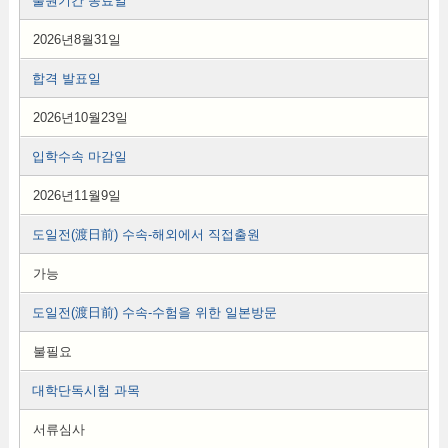
출원기간 종료일
2026년8월31일
합격 발표일
2026년10월23일
입학수속 마감일
2026년11월9일
도일전(渡日前) 수속-해외에서 직접출원
가능
도일전(渡日前) 수속-수험을 위한 일본방문
불필요
대학단독시험 과목
서류심사