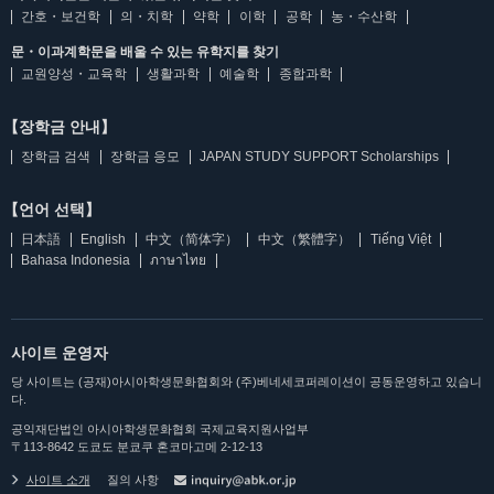
간호・보건학
의・치학
약학
이학
공학
농・수산학
문・이과계학문을 배울 수 있는 유학지를 찾기
교원양성・교육학
생활과학
예술학
종합과학
【장학금 안내】
장학금 검색
장학금 응모
JAPAN STUDY SUPPORT Scholarships
【언어 선택】
日本語
English
中文（简体字）
中文（繁體字）
Tiếng Việt
Bahasa Indonesia
ภาษาไทย
사이트 운영자
당 사이트는 (공재)아시아학생문화협회와 (주)베네세코퍼레이션이 공동운영하고 있습니
다.
공익재단법인 아시아학생문화협회 국제교육지원사업부
〒113-8642 도쿄도 분쿄쿠 혼코마고메 2-12-13
사이트 소개
질의 사항