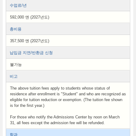
수업료/년
592,000 엔 (2027년도)
총비용
357,500 엔 (2027년도)
납입금 지연/반환금 신청
불가능
비고
The above tuition fees apply to students whose status of
residence after enrollment is "Student" and who are recognized as
eligible for tuition reduction or exemption. (The tuition fee shown
is for the first year.)
For those who notify the Admissions Center by noon on March
31, all fees except the admission fee will be refunded.
학과