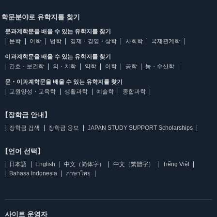
학문분야로 유학지를 찾기
문과계학문을 배울 수 있는 유학지를 찾기
문학
어학
법학
경제・경영・상학
사회학
국제관계학
이과계학문을 배울 수 있는 유학지를 찾기
간호・보건학
의・치학
약학
이학
공학
농・수산학
문・이과계학문을 배울 수 있는 유학지를 찾기
교원양성・교육학
생활과학
예술학
종합과학
【장학금 안내】
장학금 검색
장학금 응모
JAPAN STUDY SUPPORT Scholarships
【언어 선택】
日本語
English
中文（简体字）
中文（繁體字）
Tiếng Việt
Bahasa Indonesia
ภาษาไทย
사이트 운영자