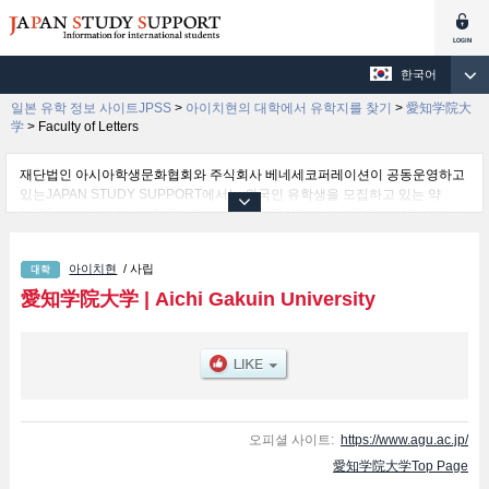
한국어
일본 유학 정보 사이트JPSS
>
아이치현의 대학에서 유학지를 찾기
>
愛知学院大
学
>
Faculty of Letters
재단법인 아시아학생문화협회와 주식회사 베네세코퍼레이션이 공동운영하고
있는JAPAN STUDY SUPPORT에서는 외국인 유학생을 모집하고 있는 약
1,300여 개의 대학・대학원・단기대학・전문학교의 정보를 게재하고 있습니
다.
여기에서는 愛知学院大学 관한 자세한 정보를 게재하고 있어 Faculty of
아이치현
/ 사립
Letters 학부및Faculty of Policy Studies 학부및Faculty of Business and
Commerce 학부및Faculty of Management 학부및Faculty of Law 학부및
愛知学院大学
|
Aichi Gakuin University
School of Dentistry 학부및Faculty of Health Science 학부및School of
Pharmacy 학부및Faculty of Economics 학부및Faculty of Psychology 학부 등
의 학부별 정보, 모집정원과 합격자수 등의 입시정보, 시설안내, 교통정보 등 외
국인 유학생에게 유익하고 필요한 정보를 게재하고 있으므로 많이 이용해 주시
기 바랍니다.
오피셜 사이트:
https://www.agu.ac.jp/
愛知学院大学Top Page