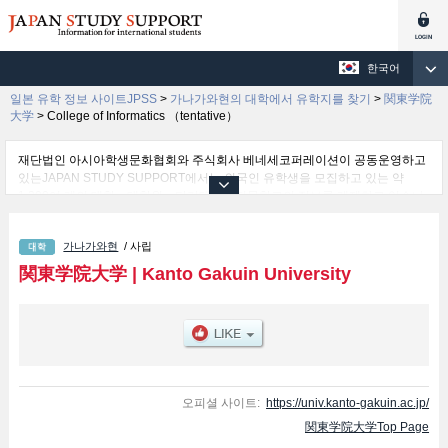
한국어
일본 유학 정보 사이트JPSS
>
가나가와현의 대학에서 유학지를 찾기
>
関東学院
大学
>
College of Informatics （tentative）
재단법인 아시아학생문화협회와 주식회사 베네세코퍼레이션이 공동운영하고
있는JAPAN STUDY SUPPORT에서는 외국인 유학생을 모집하고 있는 약
1,300여 개의 대학・대학원・단기대학・전문학교의 정보를 게재하고 있습니
다.
여기에서는 関東学院大学 관한 자세한 정보를 게재하고 있어 Intercultural
가나가와현
/ 사립
Studies 학부및Economics 학부및Law 학부및Interhuman Symbiotic Studies
학부및Science and Engineering 학부및Architecture and Environmental
関東学院大学
|
Kanto Gakuin University
Design 학부및Education 학부및Nutrition 학부및Sociology 학부및Business
Administration 학부및College of Informatics （tentative） 학부 등의 학부별
정보, 모집정원과 합격자수 등의 입시정보, 시설안내, 교통정보 등 외국인 유학
생에게 유익하고 필요한 정보를 게재하고 있으므로 많이 이용해 주시기 바랍니
다.
오피셜 사이트:
https://univ.kanto-gakuin.ac.jp/
関東学院大学Top Page