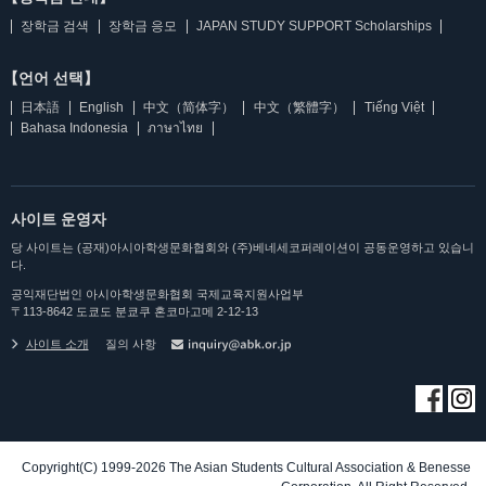
장학금 검색
장학금 응모
JAPAN STUDY SUPPORT Scholarships
【언어 선택】
日本語
English
中文（简体字）
中文（繁體字）
Tiếng Việt
Bahasa Indonesia
ภาษาไทย
사이트 운영자
당 사이트는 (공재)아시아학생문화협회와 (주)베네세코퍼레이션이 공동운영하고 있습니
다.
공익재단법인 아시아학생문화협회 국제교육지원사업부
〒113-8642 도쿄도 분쿄쿠 혼코마고메 2-12-13
사이트 소개
질의 사항
Copyright(C) 1999-2026 The Asian Students Cultural Association & Benesse