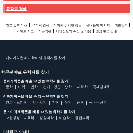
장학금 검색
일본 유학 뉴스
유학처 검색
유학에 유익한 정보
선배들의 메시지
색인검색
사이트 지도
이용약관
개인정보의 수집 및 이용
권장 환경 안내
가나가와현의 대학에서 유학지를 찾기
학문분야로 유학지를 찾기
문과계학문을 배울 수 있는 유학지를 찾기
문학
어학
법학
경제・경영・상학
사회학
국제관계학
이과계학문을 배울 수 있는 유학지를 찾기
간호・보건학
의・치학
약학
이학
공학
농・수산학
문・이과계학문을 배울 수 있는 유학지를 찾기
교원양성・교육학
생활과학
예술학
종합과학
【장학금 안내】