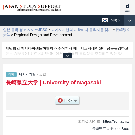
한국어
일본 유학 정보 사이트JPSS
>
나가사키현의 대학에서 유학지를 찾기
>
長崎県立
大学
>
Regional Design and Development
재단법인 아시아학생문화협회와 주식회사 베네세코퍼레이션이 공동운영하고
있는JAPAN STUDY SUPPORT에서는 외국인 유학생을 모집하고 있는 약
1,300여 개의 대학・대학원・단기대학・전문학교의 정보를 게재하고 있습니
다.
여기에서는 長崎県立大学 관한 자세한 정보를 게재하고 있어 Business
나가사키현
/ 공립
Administration 학부및Nursing and Nutrition 학부및Global and Media
Studies 학부및Information Systems 학부및Regional Design and
長崎県立大学
|
University of Nagasaki
Development 학부 등의 학부별 정보, 모집정원과 합격자수 등의 입시정보, 시
설안내, 교통정보 등 외국인 유학생에게 유익하고 필요한 정보를 게재하고 있
으므로 많이 이용해 주시기 바랍니다.
오피셜 사이트:
https://sun.ac.jp/
長崎県立大学Top Page