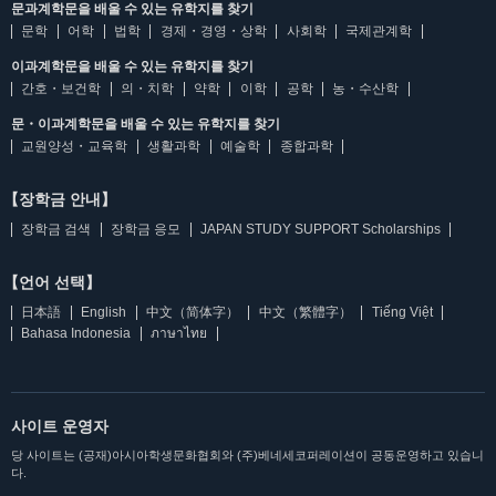
문과계학문을 배울 수 있는 유학지를 찾기
문학
어학
법학
경제・경영・상학
사회학
국제관계학
이과계학문을 배울 수 있는 유학지를 찾기
간호・보건학
의・치학
약학
이학
공학
농・수산학
문・이과계학문을 배울 수 있는 유학지를 찾기
교원양성・교육학
생활과학
예술학
종합과학
【장학금 안내】
장학금 검색
장학금 응모
JAPAN STUDY SUPPORT Scholarships
【언어 선택】
日本語
English
中文（简体字）
中文（繁體字）
Tiếng Việt
Bahasa Indonesia
ภาษาไทย
사이트 운영자
당 사이트는 (공재)아시아학생문화협회와 (주)베네세코퍼레이션이 공동운영하고 있습니
다.