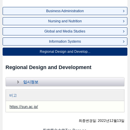
Business Administration
Nursing and Nutrition
Global and Media Studies
Information Systems
Regional Design and Develop...
Regional Design and Development
입시정보
비고
https://sun.ac.jp/
최종변경일: 2022년12월13일