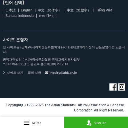
【언어 선택】
日本語
English
中文（简体字）
中文（繁體字）
Tiếng Việt
Bahasa Indonesia
ภาษาไทย
사이트 운영자
당 사이트는 (공재)아시아학생문화협회와 (주)베네세코퍼레이션이 공동운영하고 있습니
다.
공익재단법인 아시아학생문화협회 국제교육지원사업부
〒113-8642 도쿄도 분쿄쿠 혼코마고메 2-12-13
사이트 소개
질의 사항
Copyright(C) 1999-2026 The Asian Students Cultural Association & Benesse
Corporation. All Right Reserved.
MENU
SIGN UP