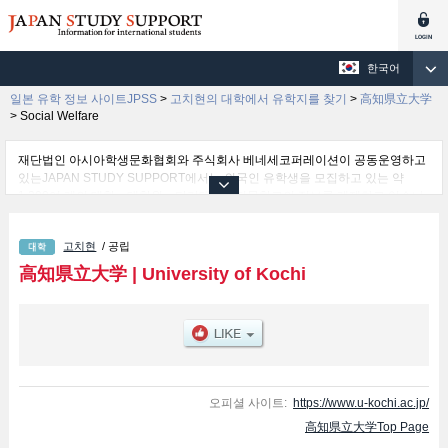
한국어
일본 유학 정보 사이트JPSS
>
고치현의 대학에서 유학지를 찾기
>
高知県立大学
>
Social Welfare
재단법인 아시아학생문화협회와 주식회사 베네세코퍼레이션이 공동운영하고
있는JAPAN STUDY SUPPORT에서는 외국인 유학생을 모집하고 있는 약
1,300여 개의 대학・대학원・단기대학・전문학교의 정보를 게재하고 있습니
다.
여기에서는 高知県立大学 관한 자세한 정보를 게재하고 있어 Cultural Studies
고치현
/ 공립
학부및Social Welfare 학부및Nursing 학부및Nutrition 학부 등의 학부별 정보,
모집정원과 합격자수 등의 입시정보, 시설안내, 교통정보 등 외국인 유학생에
高知県立大学
|
University of Kochi
게 유익하고 필요한 정보를 게재하고 있으므로 많이 이용해 주시기 바랍니다.
오피셜 사이트:
https://www.u-kochi.ac.jp/
高知県立大学Top Page