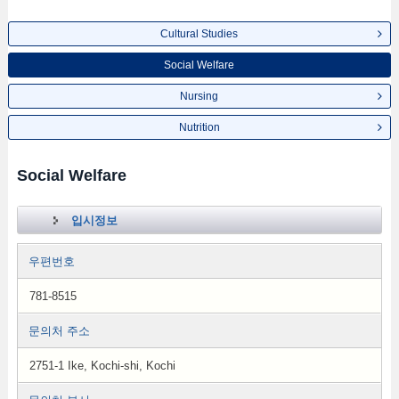
Cultural Studies
Social Welfare
Nursing
Nutrition
Social Welfare
입시정보
우편번호
781-8515
문의처 주소
2751-1 Ike, Kochi-shi, Kochi