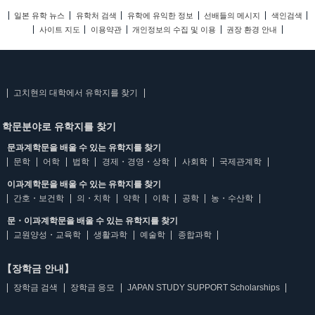
일본 유학 뉴스
유학처 검색
유학에 유익한 정보
선배들의 메시지
색인검색
사이트 지도
이용약관
개인정보의 수집 및 이용
권장 환경 안내
고치현의 대학에서 유학지를 찾기
학문분야로 유학지를 찾기
문과계학문을 배울 수 있는 유학지를 찾기
문학
어학
법학
경제・경영・상학
사회학
국제관계학
이과계학문을 배울 수 있는 유학지를 찾기
간호・보건학
의・치학
약학
이학
공학
농・수산학
문・이과계학문을 배울 수 있는 유학지를 찾기
교원양성・교육학
생활과학
예술학
종합과학
【장학금 안내】
장학금 검색
장학금 응모
JAPAN STUDY SUPPORT Scholarships