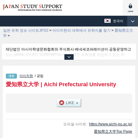
한국어
일본 유학 정보 사이트JPSS
>
아이치현의 대학에서 유학지를 찾기
>
愛知県立大
学
>
재단법인 아시아학생문화협회와 주식회사 베네세코퍼레이션이 공동운영하고
있는JAPAN STUDY SUPPORT에서는 외국인 유학생을 모집하고 있는 약
1,300여 개의 대학・대학원・단기대학・전문학교의 정보를 게재하고 있습니
다.
여기에서는 愛知県立大学 관한 자세한 정보를 게재하고 있어 Foreign Studies
아이치현
/ 공립
학부및 학부및Japanese Studies 학부및Education and Welfare 학부및
학부 등의 학부별 정보, 모집정원과 합격자수 등의 입시정보, 시설안내, 교통정
愛知県立大学
|
Aichi Prefectural University
보 등 외국인 유학생에게 유익하고 필요한 정보를 게재하고 있으므로 많이 이
용해 주시기 바랍니다.
오피셜 사이트:
https://www.aichi-pu.ac.jp/
愛知県立大学Top Page