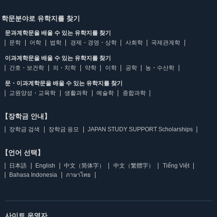
학문분야로 유학지를 찾기
문과계학문을 배울 수 있는 유학지를 찾기
문학
어학
법학
경제・경영・상학
사회학
국제관계학
이과계학문을 배울 수 있는 유학지를 찾기
간호・보건학
의・치학
약학
이학
공학
농・수산학
문・이과계학문을 배울 수 있는 유학지를 찾기
교원양성・교육학
생활과학
예술학
종합과학
【장학금 안내】
장학금 검색
장학금 응모
JAPAN STUDY SUPPORT Scholarships
【언어 선택】
日本語
English
中文（简体字）
中文（繁體字）
Tiếng Việt
Bahasa Indonesia
ภาษาไทย
사이트 운영자