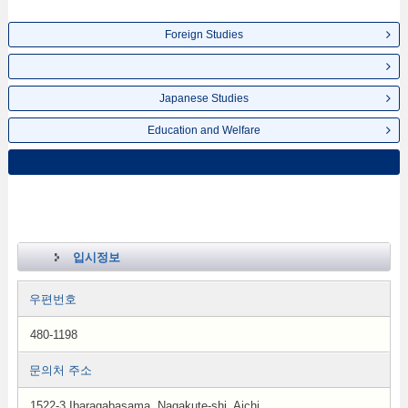
Foreign Studies
Japanese Studies
Education and Welfare
입시정보
우편번호
480-1198
문의처 주소
1522-3 Ibaragabasama, Nagakute-shi, Aichi